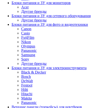
Блоки питания и ЗУ для мониторов
Acer
Другие бренды
Блоки питания и ЗУ для сетевого оборудования
Другие бренды
Блоки питания и ЗУ для фото и видеотехники
Canon
Casio
FujiFilm
Nikon
Olympus
Panasonic
Samsung
Sony
Другие бренды
Блоки питания и ЗУ для электроинструмента
Black & Decker
Bosch
DeWalt
Festool
Hilti
Hitachi
Makita
Panasonic
Верхние панели (топкейсы) для ноутбуков