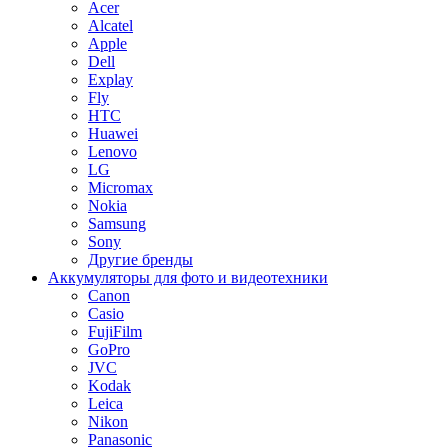
Acer
Alcatel
Apple
Dell
Explay
Fly
HTC
Huawei
Lenovo
LG
Micromax
Nokia
Samsung
Sony
Другие бренды
Аккумуляторы для фото и видеотехники
Canon
Casio
FujiFilm
GoPro
JVC
Kodak
Leica
Nikon
Panasonic