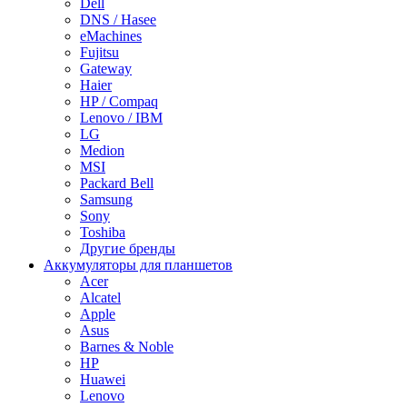
Dell
DNS / Hasee
eMachines
Fujitsu
Gateway
Haier
HP / Compaq
Lenovo / IBM
LG
Medion
MSI
Packard Bell
Samsung
Sony
Toshiba
Другие бренды
Аккумуляторы для планшетов
Acer
Alcatel
Apple
Asus
Barnes & Noble
HP
Huawei
Lenovo