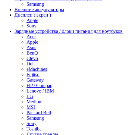
Samsung
Внешние аккумуляторы
Дисплеи ( экран )
Apple
Sony
Зарядные устройства / блоки питания для ноутбуков
Acer
Apple
Asus
BenQ
Clevo
Dell
eMachines
Fujitsu
Gateway
HP / Compaq
Lenovo / IBM
LG
Medion
MSI
Packard Bell
Samsung
Sony
Toshiba
Другие бренды