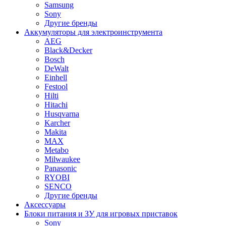
Samsung
Sony
Другие бренды
Аккумуляторы для электроинструмента
AEG
Black&Decker
Bosch
DeWalt
Einhell
Festool
Hilti
Hitachi
Husqvarna
Karcher
Makita
MAX
Metabo
Milwaukee
Panasonic
RYOBI
SENCO
Другие бренды
Аксессуары
Блоки питания и ЗУ для игровых приставок
Sony