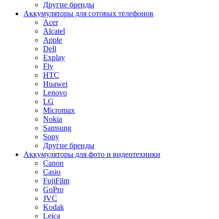
Другие бренды
Аккумуляторы для сотовых телефонов
Acer
Alcatel
Apple
Dell
Explay
Fly
HTC
Huawei
Lenovo
LG
Micromax
Nokia
Samsung
Sony
Другие бренды
Аккумуляторы для фото и видеотехники
Canon
Casio
FujiFilm
GoPro
JVC
Kodak
Leica