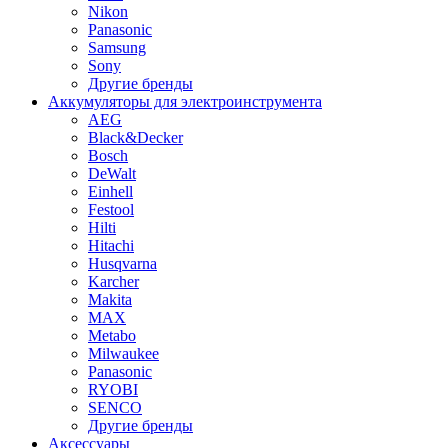
Nikon
Panasonic
Samsung
Sony
Другие бренды
Аккумуляторы для электроинструмента
AEG
Black&Decker
Bosch
DeWalt
Einhell
Festool
Hilti
Hitachi
Husqvarna
Karcher
Makita
MAX
Metabo
Milwaukee
Panasonic
RYOBI
SENCO
Другие бренды
Аксессуары