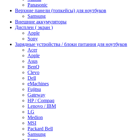
Panasonic
Верхние панели (топкейсы) для ноутбуков
Samsung
Внешние аккумуляторы
Дисплеи ( экран )
Apple
Sony
Зарядные устройства / блоки питания для ноутбуков
Acer
Apple
Asus
BenQ
Clevo
Dell
eMachines
Fujitsu
Gateway
HP / Compaq
Lenovo / IBM
LG
Medion
MSI
Packard Bell
Samsung
Sony