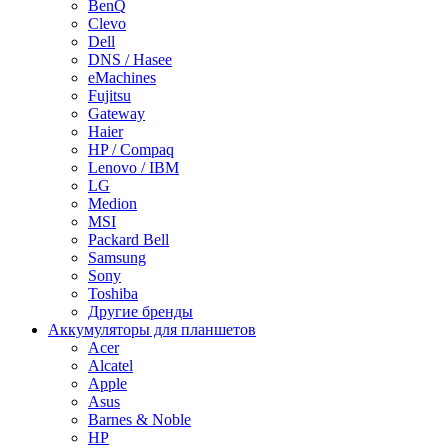
BenQ
Clevo
Dell
DNS / Hasee
eMachines
Fujitsu
Gateway
Haier
HP / Compaq
Lenovo / IBM
LG
Medion
MSI
Packard Bell
Samsung
Sony
Toshiba
Другие бренды
Аккумуляторы для планшетов
Acer
Alcatel
Apple
Asus
Barnes & Noble
HP