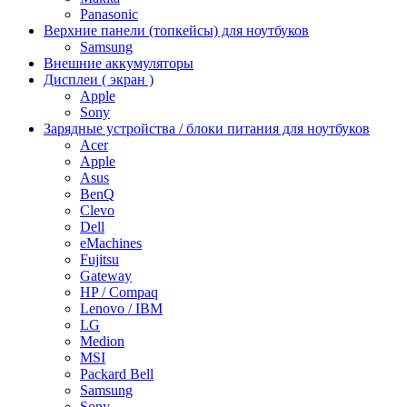
Panasonic
Верхние панели (топкейсы) для ноутбуков
Samsung
Внешние аккумуляторы
Дисплеи ( экран )
Apple
Sony
Зарядные устройства / блоки питания для ноутбуков
Acer
Apple
Asus
BenQ
Clevo
Dell
eMachines
Fujitsu
Gateway
HP / Compaq
Lenovo / IBM
LG
Medion
MSI
Packard Bell
Samsung
Sony