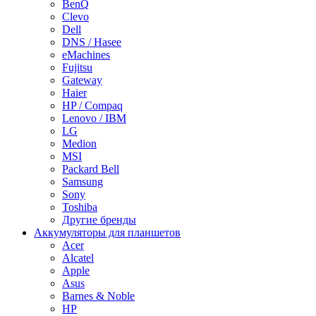
BenQ
Clevo
Dell
DNS / Hasee
eMachines
Fujitsu
Gateway
Haier
HP / Compaq
Lenovo / IBM
LG
Medion
MSI
Packard Bell
Samsung
Sony
Toshiba
Другие бренды
Аккумуляторы для планшетов
Acer
Alcatel
Apple
Asus
Barnes & Noble
HP