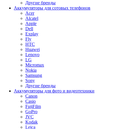
Другие бренды
Аккумуляторы для сотовых телефонов
Acer
Alcatel
Apple
Dell
Explay
Fly
HTC
Huawei
Lenovo
LG
Micromax
Nokia
Samsung
Sony
Другие бренды
Аккумуляторы для фото и видеотехники
Canon
Casio
FujiFilm
GoPro
JVC
Kodak
Leica