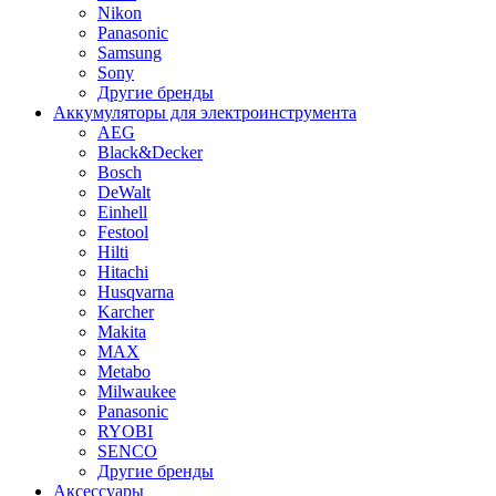
Nikon
Panasonic
Samsung
Sony
Другие бренды
Аккумуляторы для электроинструмента
AEG
Black&Decker
Bosch
DeWalt
Einhell
Festool
Hilti
Hitachi
Husqvarna
Karcher
Makita
MAX
Metabo
Milwaukee
Panasonic
RYOBI
SENCO
Другие бренды
Аксессуары