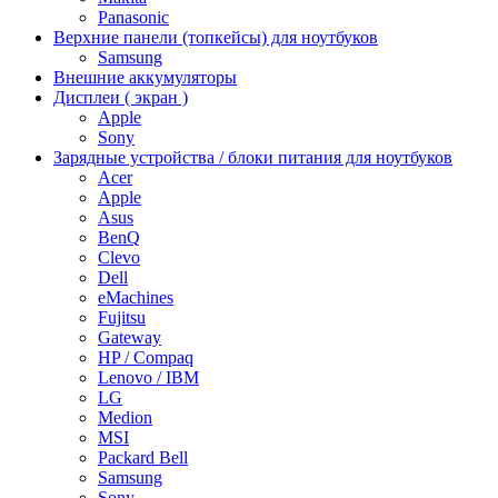
Panasonic
Верхние панели (топкейсы) для ноутбуков
Samsung
Внешние аккумуляторы
Дисплеи ( экран )
Apple
Sony
Зарядные устройства / блоки питания для ноутбуков
Acer
Apple
Asus
BenQ
Clevo
Dell
eMachines
Fujitsu
Gateway
HP / Compaq
Lenovo / IBM
LG
Medion
MSI
Packard Bell
Samsung
Sony