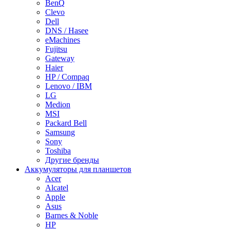
BenQ
Clevo
Dell
DNS / Hasee
eMachines
Fujitsu
Gateway
Haier
HP / Compaq
Lenovo / IBM
LG
Medion
MSI
Packard Bell
Samsung
Sony
Toshiba
Другие бренды
Аккумуляторы для планшетов
Acer
Alcatel
Apple
Asus
Barnes & Noble
HP