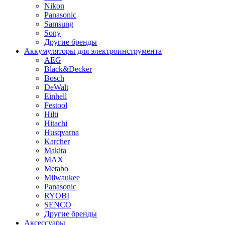
Nikon
Panasonic
Samsung
Sony
Другие бренды
Аккумуляторы для электроинструмента
AEG
Black&Decker
Bosch
DeWalt
Einhell
Festool
Hilti
Hitachi
Husqvarna
Karcher
Makita
MAX
Metabo
Milwaukee
Panasonic
RYOBI
SENCO
Другие бренды
Аксессуары