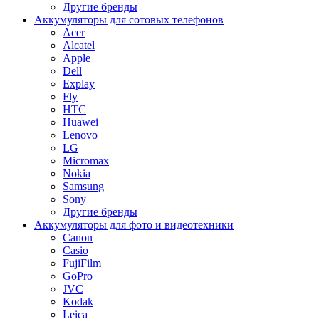
Другие бренды
Аккумуляторы для сотовых телефонов
Acer
Alcatel
Apple
Dell
Explay
Fly
HTC
Huawei
Lenovo
LG
Micromax
Nokia
Samsung
Sony
Другие бренды
Аккумуляторы для фото и видеотехники
Canon
Casio
FujiFilm
GoPro
JVC
Kodak
Leica