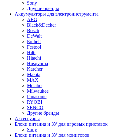
Sony
Другие бренды
Аккумуляторы для электроинструмента
AEG
Black&Decker
Bosch
DeWalt
Einhell
Festool
Hilti
Hitachi
Husqvarna
Karcher
Makita
MAX
Metabo
Milwaukee
Panasonic
RYOBI
SENCO
Другие бренды
Аксессуары
Блоки питания и ЗУ для игровых приставок
Sony
Блоки питания и ЗУ для мониторов