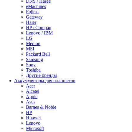
DNS / Hasee
eMachines
Fujitsu
Gateway
Haier
HP / Compaq
Lenovo / IBM
LG
Medion
MSI
Packard Bell
Samsung
Sony
Toshiba
Другие бренды
Аккумуляторы для планшетов
Acer
Alcatel
Apple
Asus
Barnes & Noble
HP
Huawei
Lenovo
Microsoft