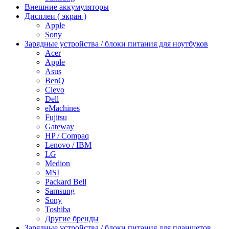
Внешние аккумуляторы
Дисплеи ( экран )
Apple
Sony
Зарядные устройства / блоки питания для ноутбуков
Acer
Apple
Asus
BenQ
Clevo
Dell
eMachines
Fujitsu
Gateway
HP / Compaq
Lenovo / IBM
LG
Medion
MSI
Packard Bell
Samsung
Sony
Toshiba
Другие бренды
Зарядные устройства / блоки питания для планшетов