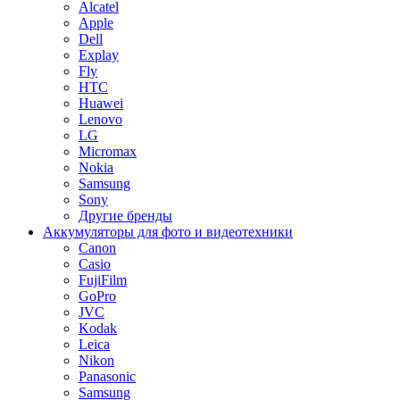
Alcatel
Apple
Dell
Explay
Fly
HTC
Huawei
Lenovo
LG
Micromax
Nokia
Samsung
Sony
Другие бренды
Аккумуляторы для фото и видеотехники
Canon
Casio
FujiFilm
GoPro
JVC
Kodak
Leica
Nikon
Panasonic
Samsung