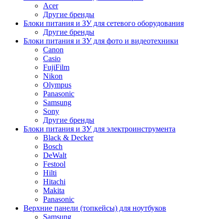
Acer
Другие бренды
Блоки питания и ЗУ для сетевого оборудования
Другие бренды
Блоки питания и ЗУ для фото и видеотехники
Canon
Casio
FujiFilm
Nikon
Olympus
Panasonic
Samsung
Sony
Другие бренды
Блоки питания и ЗУ для электроинструмента
Black & Decker
Bosch
DeWalt
Festool
Hilti
Hitachi
Makita
Panasonic
Верхние панели (топкейсы) для ноутбуков
Samsung