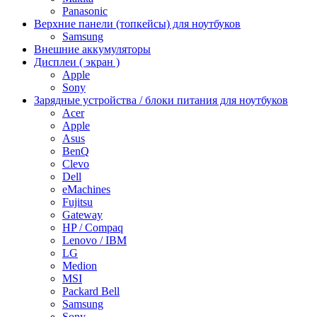
Panasonic
Верхние панели (топкейсы) для ноутбуков
Samsung
Внешние аккумуляторы
Дисплеи ( экран )
Apple
Sony
Зарядные устройства / блоки питания для ноутбуков
Acer
Apple
Asus
BenQ
Clevo
Dell
eMachines
Fujitsu
Gateway
HP / Compaq
Lenovo / IBM
LG
Medion
MSI
Packard Bell
Samsung
Sony