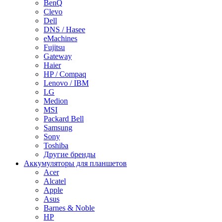
BenQ
Clevo
Dell
DNS / Hasee
eMachines
Fujitsu
Gateway
Haier
HP / Compaq
Lenovo / IBM
LG
Medion
MSI
Packard Bell
Samsung
Sony
Toshiba
Другие бренды
Аккумуляторы для планшетов
Acer
Alcatel
Apple
Asus
Barnes & Noble
HP