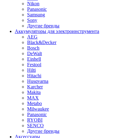
Nikon
Panasonic
Samsung
Sony
Другие бренды
Аккумуляторы для электроинструмента
AEG
Black&Decker
Bosch
DeWalt
Einhell
Festool
Hilti
Hitachi
Husqvarna
Karcher
Makita
MAX
Metabo
Milwaukee
Panasonic
RYOBI
SENCO
Другие бренды
Аксессуары