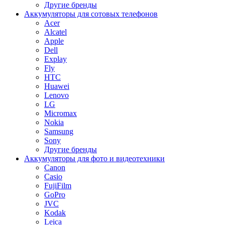
Другие бренды
Аккумуляторы для сотовых телефонов
Acer
Alcatel
Apple
Dell
Explay
Fly
HTC
Huawei
Lenovo
LG
Micromax
Nokia
Samsung
Sony
Другие бренды
Аккумуляторы для фото и видеотехники
Canon
Casio
FujiFilm
GoPro
JVC
Kodak
Leica