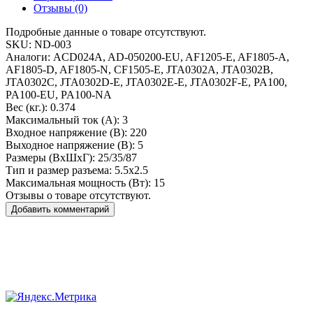
Отзывы (0)
Подробные данные о товаре отсутствуют.
SKU:
ND-003
Аналоги:
ACD024A, AD-050200-EU, AF1205-E, AF1805-A,
AF1805-D, AF1805-N, CF1505-E, JTA0302A, JTA0302B,
JTA0302C, JTA0302D-E, JTA0302E-E, JTA0302F-E, PA100,
PA100-EU, PA100-NA
Вес (кг.):
0.374
Максимальный ток (А):
3
Входное напряжение (В):
220
Выходное напряжение (В):
5
Размеры (ВxШxГ):
25/35/87
Тип и размер разъема:
5.5x2.5
Максимальная мощность (Вт):
15
Отзывы о товаре отсутствуют.
Добавить комментарий