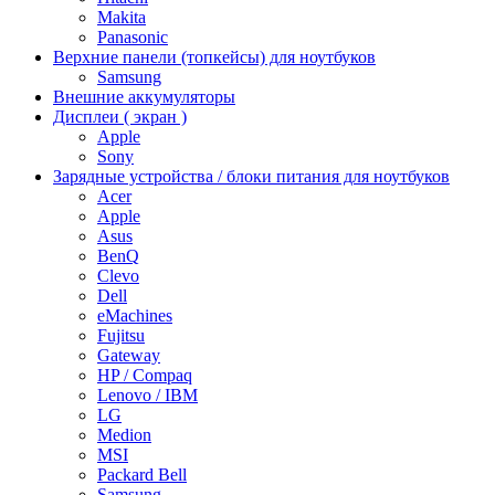
Makita
Panasonic
Верхние панели (топкейсы) для ноутбуков
Samsung
Внешние аккумуляторы
Дисплеи ( экран )
Apple
Sony
Зарядные устройства / блоки питания для ноутбуков
Acer
Apple
Asus
BenQ
Clevo
Dell
eMachines
Fujitsu
Gateway
HP / Compaq
Lenovo / IBM
LG
Medion
MSI
Packard Bell
Samsung