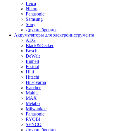
Leica
Nikon
Panasonic
Samsung
Sony
Другие бренды
Аккумуляторы для электроинструмента
AEG
Black&Decker
Bosch
DeWalt
Einhell
Festool
Hilti
Hitachi
Husqvarna
Karcher
Makita
MAX
Metabo
Milwaukee
Panasonic
RYOBI
SENCO
Другие бренды