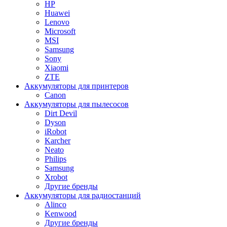
HP
Huawei
Lenovo
Microsoft
MSI
Samsung
Sony
Xiaomi
ZTE
Аккумуляторы для принтеров
Canon
Аккумуляторы для пылесосов
Dirt Devil
Dyson
iRobot
Karcher
Neato
Philips
Samsung
Xrobot
Другие бренды
Аккумуляторы для радиостанций
Alinco
Kenwood
Другие бренды