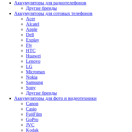
Аккумуляторы для радиотелефонов
Другие бренды
Аккумуляторы для сотовых телефонов
Acer
Alcatel
Apple
Dell
Explay
Fly
HTC
Huawei
Lenovo
LG
Micromax
Nokia
Samsung
Sony
Другие бренды
Аккумуляторы для фото и видеотехники
Canon
Casio
FujiFilm
GoPro
JVC
Kodak