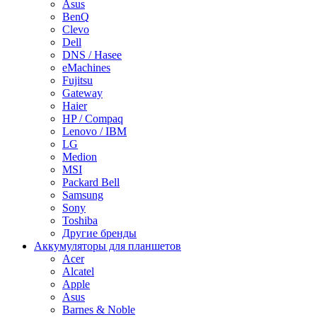
Asus
BenQ
Clevo
Dell
DNS / Hasee
eMachines
Fujitsu
Gateway
Haier
HP / Compaq
Lenovo / IBM
LG
Medion
MSI
Packard Bell
Samsung
Sony
Toshiba
Другие бренды
Аккумуляторы для планшетов
Acer
Alcatel
Apple
Asus
Barnes & Noble