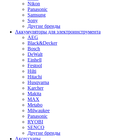
Nikon
Panasonic
Samsung
Sony
Другие бренды
Аккумуляторы для электроинструмента
AEG
Black&Decker
Bosch
DeWalt
Einhell
Festool
Hilti
Hitachi
Husqvarna
Karcher
Makita
MAX
Metabo
Milwaukee
Panasonic
RYOBI
SENCO
Другие бренды
Аксессуары