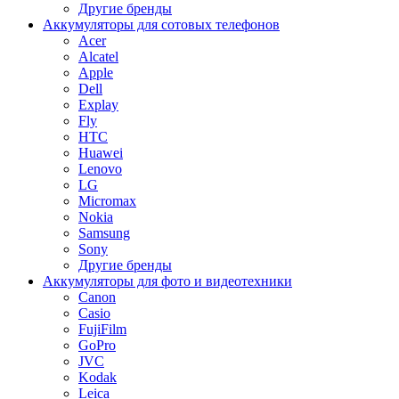
Другие бренды
Аккумуляторы для сотовых телефонов
Acer
Alcatel
Apple
Dell
Explay
Fly
HTC
Huawei
Lenovo
LG
Micromax
Nokia
Samsung
Sony
Другие бренды
Аккумуляторы для фото и видеотехники
Canon
Casio
FujiFilm
GoPro
JVC
Kodak
Leica