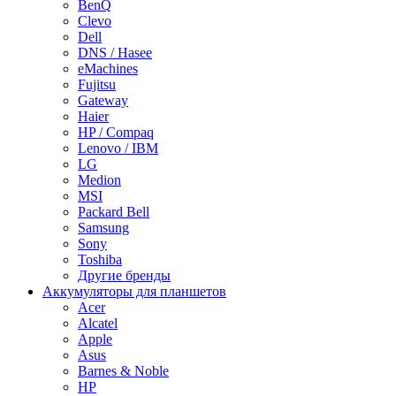
BenQ
Clevo
Dell
DNS / Hasee
eMachines
Fujitsu
Gateway
Haier
HP / Compaq
Lenovo / IBM
LG
Medion
MSI
Packard Bell
Samsung
Sony
Toshiba
Другие бренды
Аккумуляторы для планшетов
Acer
Alcatel
Apple
Asus
Barnes & Noble
HP