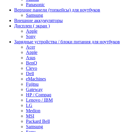
Panasonic
Верхние панели (топкейсы) для ноутбуков
Samsung
Внешние аккумуляторы
Дисплеи ( экран )
Apple
Sony
Зарядные устройства / блоки питания для ноутбуков
Acer
Apple
Asus
BenQ
Clevo
Dell
eMachines
Fujitsu
Gateway
HP / Compaq
Lenovo / IBM
LG
Medion
MSI
Packard Bell
Samsung
Sony