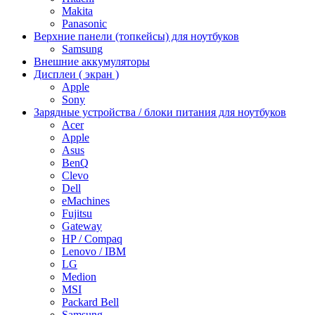
Makita
Panasonic
Верхние панели (топкейсы) для ноутбуков
Samsung
Внешние аккумуляторы
Дисплеи ( экран )
Apple
Sony
Зарядные устройства / блоки питания для ноутбуков
Acer
Apple
Asus
BenQ
Clevo
Dell
eMachines
Fujitsu
Gateway
HP / Compaq
Lenovo / IBM
LG
Medion
MSI
Packard Bell
Samsung