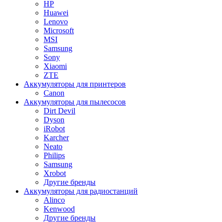
HP
Huawei
Lenovo
Microsoft
MSI
Samsung
Sony
Xiaomi
ZTE
Аккумуляторы для принтеров
Canon
Аккумуляторы для пылесосов
Dirt Devil
Dyson
iRobot
Karcher
Neato
Philips
Samsung
Xrobot
Другие бренды
Аккумуляторы для радиостанций
Alinco
Kenwood
Другие бренды