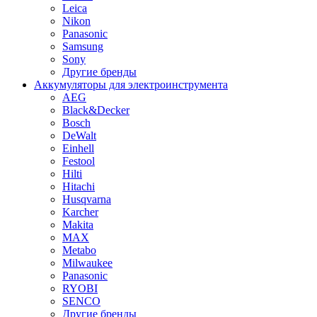
Leica
Nikon
Panasonic
Samsung
Sony
Другие бренды
Аккумуляторы для электроинструмента
AEG
Black&Decker
Bosch
DeWalt
Einhell
Festool
Hilti
Hitachi
Husqvarna
Karcher
Makita
MAX
Metabo
Milwaukee
Panasonic
RYOBI
SENCO
Другие бренды