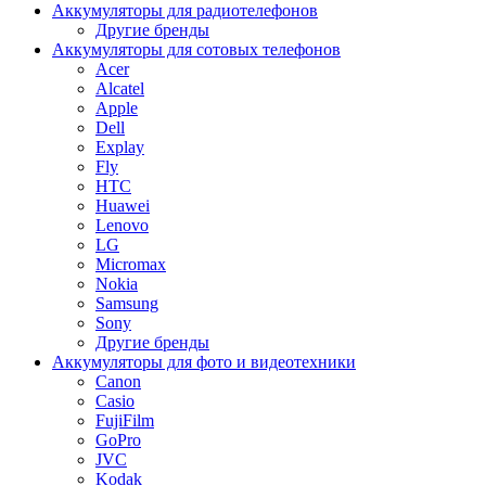
Аккумуляторы для радиотелефонов
Другие бренды
Аккумуляторы для сотовых телефонов
Acer
Alcatel
Apple
Dell
Explay
Fly
HTC
Huawei
Lenovo
LG
Micromax
Nokia
Samsung
Sony
Другие бренды
Аккумуляторы для фото и видеотехники
Canon
Casio
FujiFilm
GoPro
JVC
Kodak