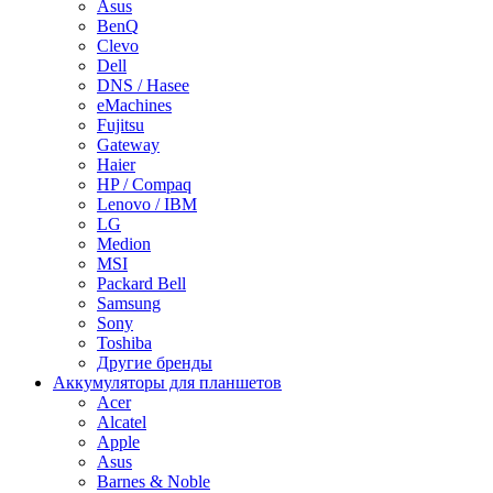
Asus
BenQ
Clevo
Dell
DNS / Hasee
eMachines
Fujitsu
Gateway
Haier
HP / Compaq
Lenovo / IBM
LG
Medion
MSI
Packard Bell
Samsung
Sony
Toshiba
Другие бренды
Аккумуляторы для планшетов
Acer
Alcatel
Apple
Asus
Barnes & Noble