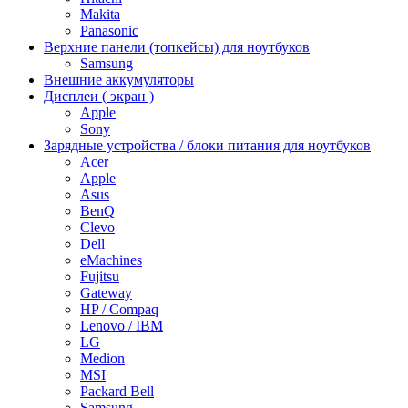
Makita
Panasonic
Верхние панели (топкейсы) для ноутбуков
Samsung
Внешние аккумуляторы
Дисплеи ( экран )
Apple
Sony
Зарядные устройства / блоки питания для ноутбуков
Acer
Apple
Asus
BenQ
Clevo
Dell
eMachines
Fujitsu
Gateway
HP / Compaq
Lenovo / IBM
LG
Medion
MSI
Packard Bell
Samsung