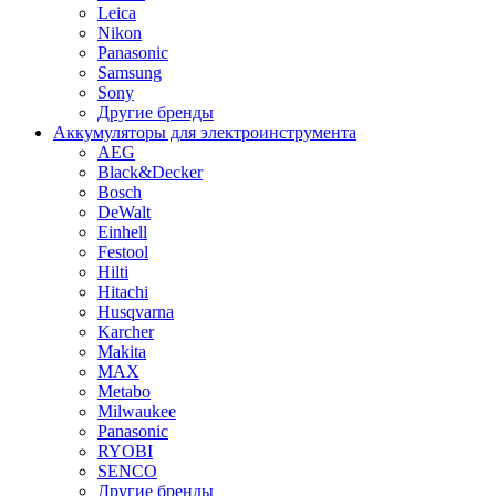
Leica
Nikon
Panasonic
Samsung
Sony
Другие бренды
Аккумуляторы для электроинструмента
AEG
Black&Decker
Bosch
DeWalt
Einhell
Festool
Hilti
Hitachi
Husqvarna
Karcher
Makita
MAX
Metabo
Milwaukee
Panasonic
RYOBI
SENCO
Другие бренды