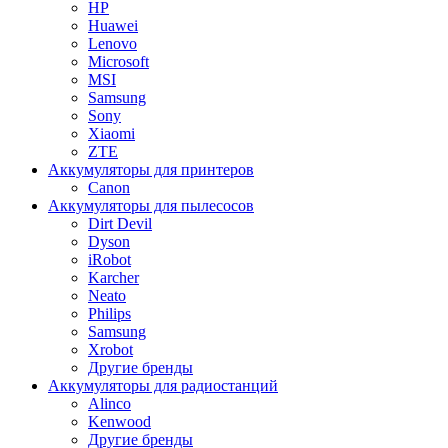
HP
Huawei
Lenovo
Microsoft
MSI
Samsung
Sony
Xiaomi
ZTE
Аккумуляторы для принтеров
Canon
Аккумуляторы для пылесосов
Dirt Devil
Dyson
iRobot
Karcher
Neato
Philips
Samsung
Xrobot
Другие бренды
Аккумуляторы для радиостанций
Alinco
Kenwood
Другие бренды