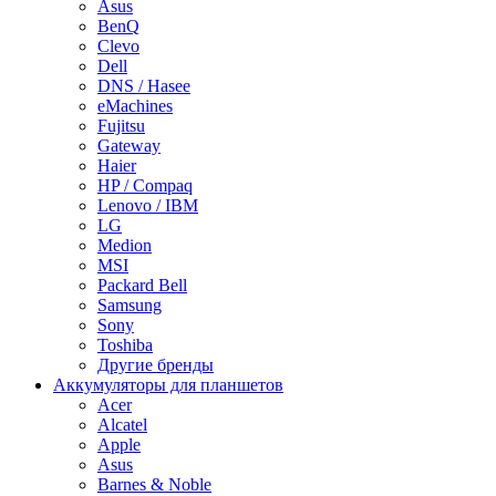
Asus
BenQ
Clevo
Dell
DNS / Hasee
eMachines
Fujitsu
Gateway
Haier
HP / Compaq
Lenovo / IBM
LG
Medion
MSI
Packard Bell
Samsung
Sony
Toshiba
Другие бренды
Аккумуляторы для планшетов
Acer
Alcatel
Apple
Asus
Barnes & Noble