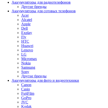
Аккумуляторы для радиотелефонов
Другие бренды
Аккумуляторы для сотовых телефонов
Acer
Alcatel
Apple
Dell
Explay
Fly
HTC
Huawei
Lenovo
LG
Micromax
Nokia
Samsung
Sony
Другие бренды
Аккумуляторы для фото и видеотехники
Canon
Casio
FujiFilm
GoPro
JVC
Kodak