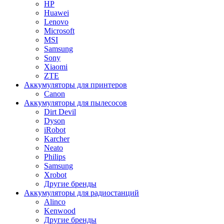
HP
Huawei
Lenovo
Microsoft
MSI
Samsung
Sony
Xiaomi
ZTE
Аккумуляторы для принтеров
Canon
Аккумуляторы для пылесосов
Dirt Devil
Dyson
iRobot
Karcher
Neato
Philips
Samsung
Xrobot
Другие бренды
Аккумуляторы для радиостанций
Alinco
Kenwood
Другие бренды