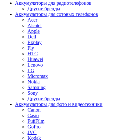
Аккумуляторы для радиотелефонов
Другие бренды
Аккумуляторы для сотовых телефонов
Acer
Alcatel
Apple
Dell
Explay
Fly
HTC
Huawei
Lenovo
LG
Micromax
Nokia
Samsung
Sony
Другие бренды
Аккумуляторы для фото и видеотехники
Canon
Casio
FujiFilm
GoPro
JVC
Kodak