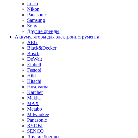
Leica
Nikon
Panasonic
Samsung
Sony
Другие бренды
Аккумуляторы для электроинструмента
AEG
Black&Decker
Bosch
DeWalt
Einhell
Festool
Hilti
Hitachi
Husqvarna
Karcher
Makita
MAX
Metabo
Milwaukee
Panasonic
RYOBI
SENCO
Другие бренды