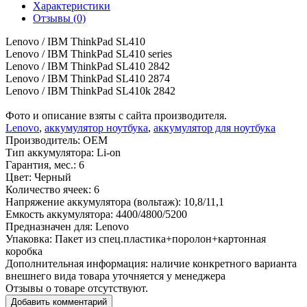
Характеристики
Отзывы (0)
Lenovo / IBM ThinkPad SL410
Lenovo / IBM ThinkPad SL410 series
Lenovo / IBM ThinkPad SL410 2842
Lenovo / IBM ThinkPad SL410 2874
Lenovo / IBM ThinkPad SL410k 2842
Фото и описание взяты с сайта производителя.
Lenovo
,
аккумулятор ноутбука
,
аккумулятор для ноутбука
Производитель:
OEM
Тип аккумулятора:
Li-on
Гарантия, мес.:
6
Цвет:
Черный
Количество ячеек:
6
Напряжение аккумулятора (вольтаж):
10,8/11,1
Емкость аккумулятора:
4400/4800/5200
Предназначен для:
Lenovo
Упаковка:
Пакет из спец.пластика+поролон+картонная
коробка
Дополнительная информация:
наличие конкретного варианта
внешнего вида товара уточняется у менеджера
Отзывы о товаре отсутствуют.
Добавить комментарий