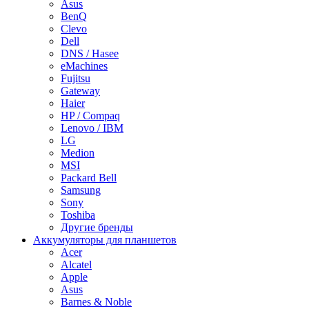
Asus
BenQ
Clevo
Dell
DNS / Hasee
eMachines
Fujitsu
Gateway
Haier
HP / Compaq
Lenovo / IBM
LG
Medion
MSI
Packard Bell
Samsung
Sony
Toshiba
Другие бренды
Аккумуляторы для планшетов
Acer
Alcatel
Apple
Asus
Barnes & Noble