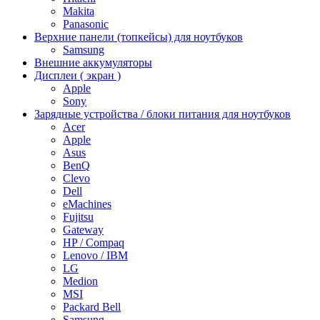
Makita
Panasonic
Верхние панели (топкейсы) для ноутбуков
Samsung
Внешние аккумуляторы
Дисплеи ( экран )
Apple
Sony
Зарядные устройства / блоки питания для ноутбуков
Acer
Apple
Asus
BenQ
Clevo
Dell
eMachines
Fujitsu
Gateway
HP / Compaq
Lenovo / IBM
LG
Medion
MSI
Packard Bell
Samsung