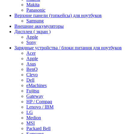
Makita
Panasonic
Верхние панели (топкейсы) для ноутбуков
Samsung
Внешние аккумуляторы
Дисплеи ( экран )
Apple
Sony
Зарядные устройства / блоки питания для ноутбуков
Acer
Apple
Asus
BenQ
Clevo
Dell
eMachines
Fujitsu
Gateway
HP / Compaq
Lenovo / IBM
LG
Medion
MSI
Packard Bell
Samsung