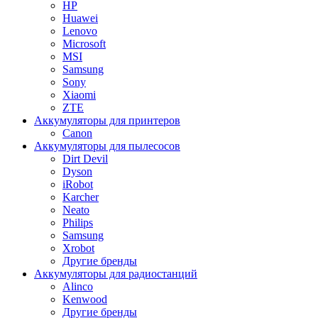
HP
Huawei
Lenovo
Microsoft
MSI
Samsung
Sony
Xiaomi
ZTE
Аккумуляторы для принтеров
Canon
Аккумуляторы для пылесосов
Dirt Devil
Dyson
iRobot
Karcher
Neato
Philips
Samsung
Xrobot
Другие бренды
Аккумуляторы для радиостанций
Alinco
Kenwood
Другие бренды