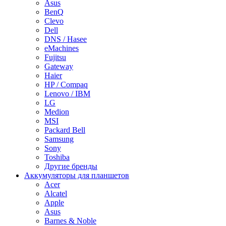
Asus
BenQ
Clevo
Dell
DNS / Hasee
eMachines
Fujitsu
Gateway
Haier
HP / Compaq
Lenovo / IBM
LG
Medion
MSI
Packard Bell
Samsung
Sony
Toshiba
Другие бренды
Аккумуляторы для планшетов
Acer
Alcatel
Apple
Asus
Barnes & Noble