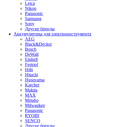
Leica
Nikon
Panasonic
Samsung
Sony
Другие бренды
Аккумуляторы для электроинструмента
AEG
Black&Decker
Bosch
DeWalt
Einhell
Festool
Hilti
Hitachi
Husqvarna
Karcher
Makita
MAX
Metabo
Milwaukee
Panasonic
RYOBI
SENCO
Другие бренды