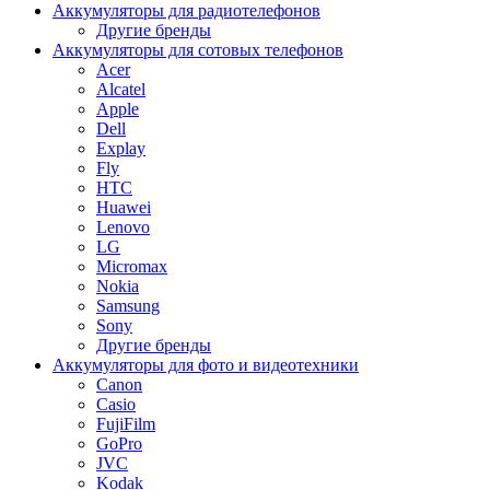
Аккумуляторы для радиотелефонов
Другие бренды
Аккумуляторы для сотовых телефонов
Acer
Alcatel
Apple
Dell
Explay
Fly
HTC
Huawei
Lenovo
LG
Micromax
Nokia
Samsung
Sony
Другие бренды
Аккумуляторы для фото и видеотехники
Canon
Casio
FujiFilm
GoPro
JVC
Kodak