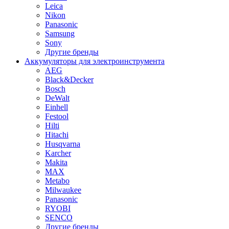
Leica
Nikon
Panasonic
Samsung
Sony
Другие бренды
Аккумуляторы для электроинструмента
AEG
Black&Decker
Bosch
DeWalt
Einhell
Festool
Hilti
Hitachi
Husqvarna
Karcher
Makita
MAX
Metabo
Milwaukee
Panasonic
RYOBI
SENCO
Другие бренды