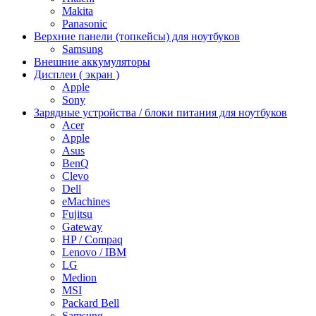
Makita
Panasonic
Верхние панели (топкейсы) для ноутбуков
Samsung
Внешние аккумуляторы
Дисплеи ( экран )
Apple
Sony
Зарядные устройства / блоки питания для ноутбуков
Acer
Apple
Asus
BenQ
Clevo
Dell
eMachines
Fujitsu
Gateway
HP / Compaq
Lenovo / IBM
LG
Medion
MSI
Packard Bell
Samsung