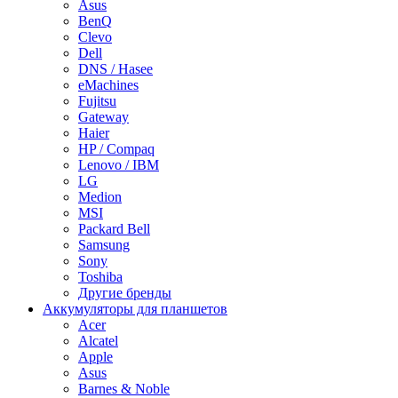
Asus
BenQ
Clevo
Dell
DNS / Hasee
eMachines
Fujitsu
Gateway
Haier
HP / Compaq
Lenovo / IBM
LG
Medion
MSI
Packard Bell
Samsung
Sony
Toshiba
Другие бренды
Аккумуляторы для планшетов
Acer
Alcatel
Apple
Asus
Barnes & Noble