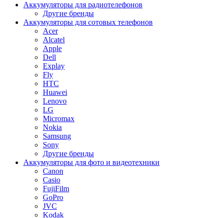
Аккумуляторы для радиотелефонов
Другие бренды
Аккумуляторы для сотовых телефонов
Acer
Alcatel
Apple
Dell
Explay
Fly
HTC
Huawei
Lenovo
LG
Micromax
Nokia
Samsung
Sony
Другие бренды
Аккумуляторы для фото и видеотехники
Canon
Casio
FujiFilm
GoPro
JVC
Kodak