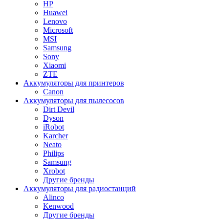
HP
Huawei
Lenovo
Microsoft
MSI
Samsung
Sony
Xiaomi
ZTE
Аккумуляторы для принтеров
Canon
Аккумуляторы для пылесосов
Dirt Devil
Dyson
iRobot
Karcher
Neato
Philips
Samsung
Xrobot
Другие бренды
Аккумуляторы для радиостанций
Alinco
Kenwood
Другие бренды