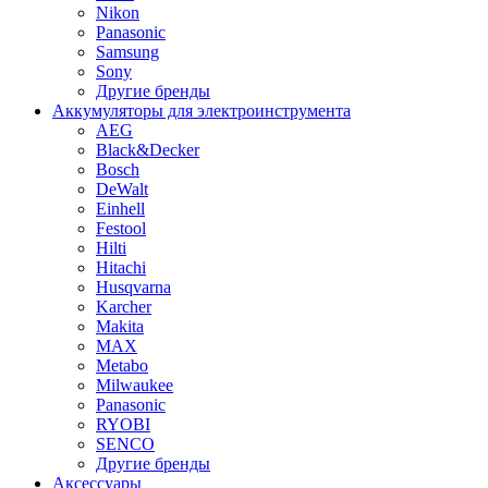
Nikon
Panasonic
Samsung
Sony
Другие бренды
Аккумуляторы для электроинструмента
AEG
Black&Decker
Bosch
DeWalt
Einhell
Festool
Hilti
Hitachi
Husqvarna
Karcher
Makita
MAX
Metabo
Milwaukee
Panasonic
RYOBI
SENCO
Другие бренды
Аксессуары