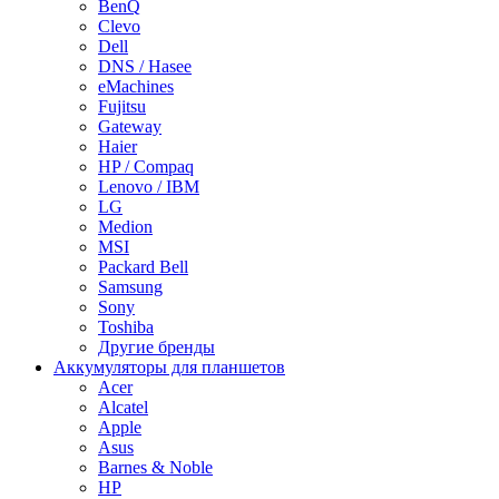
BenQ
Clevo
Dell
DNS / Hasee
eMachines
Fujitsu
Gateway
Haier
HP / Compaq
Lenovo / IBM
LG
Medion
MSI
Packard Bell
Samsung
Sony
Toshiba
Другие бренды
Аккумуляторы для планшетов
Acer
Alcatel
Apple
Asus
Barnes & Noble
HP