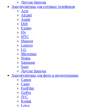
Другие бренды
Аккумуляторы для сотовых телефонов
Acer
Alcatel
Apple
Dell
Explay
Fly
HTC
Huawei
Lenovo
LG
Micromax
Nokia
Samsung
Sony
Другие бренды
Аккумуляторы для фото и видеотехники
Canon
Casio
FujiFilm
GoPro
JVC
Kodak
Leica