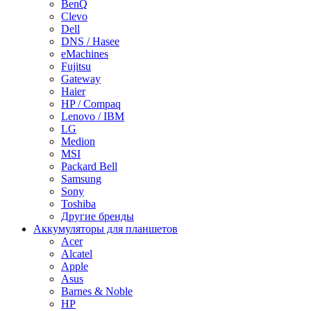
BenQ
Clevo
Dell
DNS / Hasee
eMachines
Fujitsu
Gateway
Haier
HP / Compaq
Lenovo / IBM
LG
Medion
MSI
Packard Bell
Samsung
Sony
Toshiba
Другие бренды
Аккумуляторы для планшетов
Acer
Alcatel
Apple
Asus
Barnes & Noble
HP