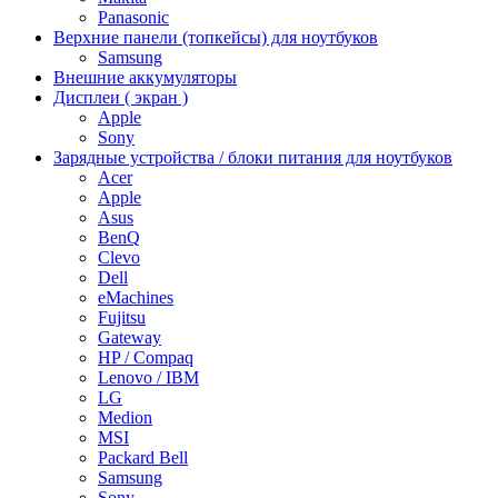
Panasonic
Верхние панели (топкейсы) для ноутбуков
Samsung
Внешние аккумуляторы
Дисплеи ( экран )
Apple
Sony
Зарядные устройства / блоки питания для ноутбуков
Acer
Apple
Asus
BenQ
Clevo
Dell
eMachines
Fujitsu
Gateway
HP / Compaq
Lenovo / IBM
LG
Medion
MSI
Packard Bell
Samsung
Sony