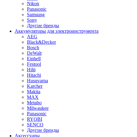
Nikon
Panasonic
Samsung
Sony
Другие бренды
Аккумуляторы для электроинструмента
AEG
Black&Decker
Bosch
DeWalt
Einhell
Festool
Hilti
Hitachi
Husqvarna
Karcher
Makita
MAX
Metabo
Milwaukee
Panasonic
RYOBI
SENCO
Другие бренды
Аксессуары