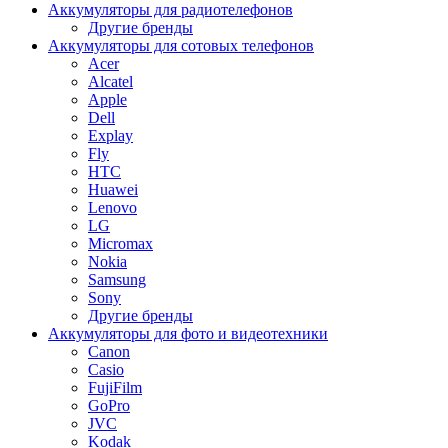
Аккумуляторы для радиотелефонов
Другие бренды
Аккумуляторы для сотовых телефонов
Acer
Alcatel
Apple
Dell
Explay
Fly
HTC
Huawei
Lenovo
LG
Micromax
Nokia
Samsung
Sony
Другие бренды
Аккумуляторы для фото и видеотехники
Canon
Casio
FujiFilm
GoPro
JVC
Kodak