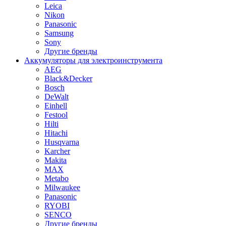
Leica
Nikon
Panasonic
Samsung
Sony
Другие бренды
Аккумуляторы для электроинструмента
AEG
Black&Decker
Bosch
DeWalt
Einhell
Festool
Hilti
Hitachi
Husqvarna
Karcher
Makita
MAX
Metabo
Milwaukee
Panasonic
RYOBI
SENCO
Другие бренды