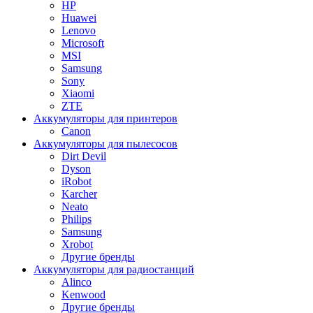
HP
Huawei
Lenovo
Microsoft
MSI
Samsung
Sony
Xiaomi
ZTE
Аккумуляторы для принтеров
Canon
Аккумуляторы для пылесосов
Dirt Devil
Dyson
iRobot
Karcher
Neato
Philips
Samsung
Xrobot
Другие бренды
Аккумуляторы для радиостанций
Alinco
Kenwood
Другие бренды