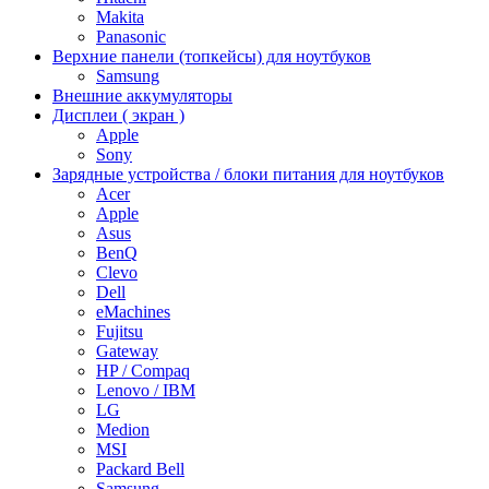
Makita
Panasonic
Верхние панели (топкейсы) для ноутбуков
Samsung
Внешние аккумуляторы
Дисплеи ( экран )
Apple
Sony
Зарядные устройства / блоки питания для ноутбуков
Acer
Apple
Asus
BenQ
Clevo
Dell
eMachines
Fujitsu
Gateway
HP / Compaq
Lenovo / IBM
LG
Medion
MSI
Packard Bell
Samsung