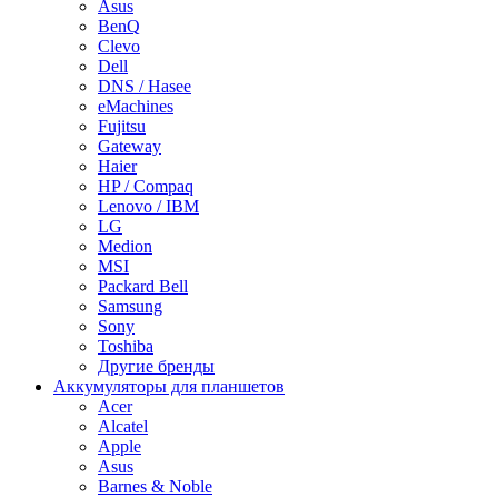
Asus
BenQ
Clevo
Dell
DNS / Hasee
eMachines
Fujitsu
Gateway
Haier
HP / Compaq
Lenovo / IBM
LG
Medion
MSI
Packard Bell
Samsung
Sony
Toshiba
Другие бренды
Аккумуляторы для планшетов
Acer
Alcatel
Apple
Asus
Barnes & Noble