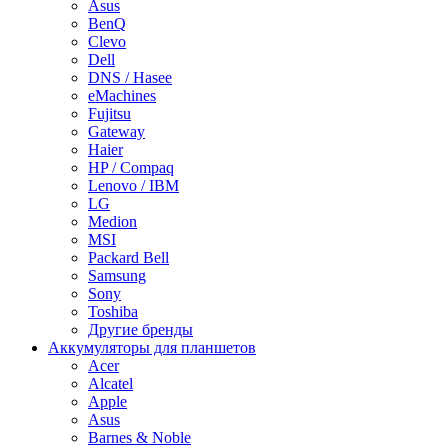
Asus
BenQ
Clevo
Dell
DNS / Hasee
eMachines
Fujitsu
Gateway
Haier
HP / Compaq
Lenovo / IBM
LG
Medion
MSI
Packard Bell
Samsung
Sony
Toshiba
Другие бренды
Аккумуляторы для планшетов
Acer
Alcatel
Apple
Asus
Barnes & Noble