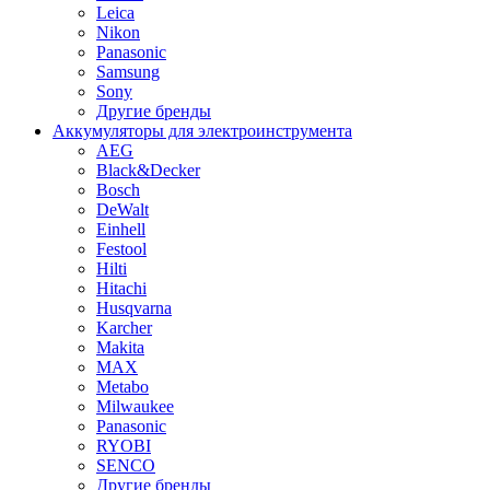
Leica
Nikon
Panasonic
Samsung
Sony
Другие бренды
Аккумуляторы для электроинструмента
AEG
Black&Decker
Bosch
DeWalt
Einhell
Festool
Hilti
Hitachi
Husqvarna
Karcher
Makita
MAX
Metabo
Milwaukee
Panasonic
RYOBI
SENCO
Другие бренды