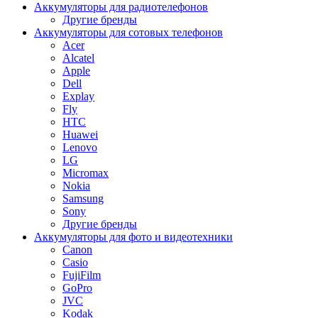
Аккумуляторы для радиотелефонов
Другие бренды
Аккумуляторы для сотовых телефонов
Acer
Alcatel
Apple
Dell
Explay
Fly
HTC
Huawei
Lenovo
LG
Micromax
Nokia
Samsung
Sony
Другие бренды
Аккумуляторы для фото и видеотехники
Canon
Casio
FujiFilm
GoPro
JVC
Kodak