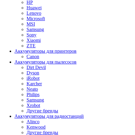
HP
Huawei
Lenovo
Microsoft
MSI
Samsung
Sony
Xiaomi
ZTE
Аккумуляторы для принтеров
Canon
Аккумуляторы для пылесосов
Dirt Devil
Dyson
iRobot
Karcher
Neato
Philips
Samsung
Xrobot
Другие бренды
Аккумуляторы для радиостанций
Alinco
Kenwood
Другие бренды