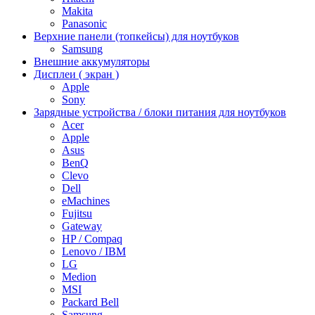
Makita
Panasonic
Верхние панели (топкейсы) для ноутбуков
Samsung
Внешние аккумуляторы
Дисплеи ( экран )
Apple
Sony
Зарядные устройства / блоки питания для ноутбуков
Acer
Apple
Asus
BenQ
Clevo
Dell
eMachines
Fujitsu
Gateway
HP / Compaq
Lenovo / IBM
LG
Medion
MSI
Packard Bell
Samsung