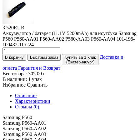
3 520RUR
Аккумулятор / батарея
(11
.1V 5200mAh) для ноутбука Samsung
P560 P560-AA01 P560-AA02 P560-AA03 P560-AA04 101-195-
100432-115224
Доставка и
В корзину
Быстрый заказ
Купить за 1 клик
(Екатеринбург)
оплата
Гарантия и Возврат
Вес товара:
305.00
г
В наличии:
1 упак
Избранное
Сравнить
Описание
Характеристики
Отзывы (0)
Samsung P560
Samsung P560-AA01
Samsung P560-AA02
Samsung P560-AA03
Samsung P560-AA04