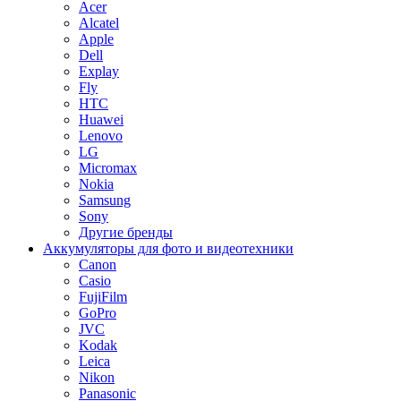
Acer
Alcatel
Apple
Dell
Explay
Fly
HTC
Huawei
Lenovo
LG
Micromax
Nokia
Samsung
Sony
Другие бренды
Аккумуляторы для фото и видеотехники
Canon
Casio
FujiFilm
GoPro
JVC
Kodak
Leica
Nikon
Panasonic