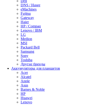
Dell
DNS / Hasee
eMachines
Fujitsu
Gateway
Haier
HP / Compaq
Lenovo / IBM
LG
Medion
MSI
Packard Bell
Samsung
Sony
Toshiba
Другие бренды
Аккумуляторы для планшетов
Acer
Alcatel
Apple
Asus
Barnes & Noble
HP
Huawei
Lenovo