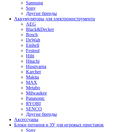
Samsung
Sony
Другие бренды
Аккумуляторы для электроинструмента
AEG
Black&Decker
Bosch
DeWalt
Einhell
Festool
Hilti
Hitachi
Husqvarna
Karcher
Makita
MAX
Metabo
Milwaukee
Panasonic
RYOBI
SENCO
Другие бренды
Аксессуары
Блоки питания и ЗУ для игровых приставок
Sony