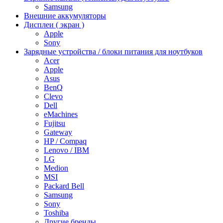
Samsung
Внешние аккумуляторы
Дисплеи ( экран )
Apple
Sony
Зарядные устройства / блоки питания для ноутбуков
Acer
Apple
Asus
BenQ
Clevo
Dell
eMachines
Fujitsu
Gateway
HP / Compaq
Lenovo / IBM
LG
Medion
MSI
Packard Bell
Samsung
Sony
Toshiba
Другие бренды