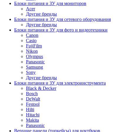
Блоки питания и ЗУ для мониторов
Acer
Другие бренды
Блоки питания и ЗУ для сетевого оборудования
Другие бренды
Блоки питания и ЗУ для фото и видеотехники
Canon
Casio
FujiFilm
Nikon
Olympus
Panasonic
Samsung
Sony
Другие бренды
Блоки питания и ЗУ для электроинструмента
Black & Decker
Bosch
DeWalt
Festool
Hilti
Hitachi
Makita
Panasonic
Верхние панели (топкейсы) для ноутбуков