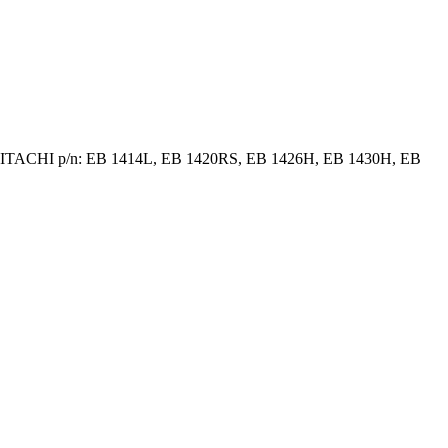
HITACHI p/n: EB 1414L, EB 1420RS, EB 1426H, EB 1430H, EB