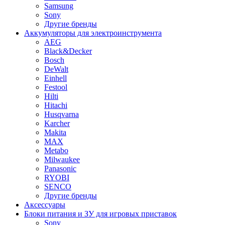
Samsung
Sony
Другие бренды
Аккумуляторы для электроинструмента
AEG
Black&Decker
Bosch
DeWalt
Einhell
Festool
Hilti
Hitachi
Husqvarna
Karcher
Makita
MAX
Metabo
Milwaukee
Panasonic
RYOBI
SENCO
Другие бренды
Аксессуары
Блоки питания и ЗУ для игровых приставок
Sony