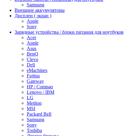
Samsung
Внешние аккумуляторы
Дисплеи ( экран )
Apple
Sony
Зарядные устройства / блоки питания для ноутбуков
Acer
Apple
Asus
BenQ
Clevo
Dell
eMachines
Fujitsu
Gateway
HP / Compaq
Lenovo / IBM
LG
Medion
MSI
Packard Bell
Samsung
Sony
Toshiba
Другие бренды