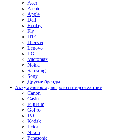
Acer
Alcatel
Apple
Dell
Explay
Fly
HTC
Huawei
Lenovo
LG
Micromax
Nokia
Samsung
Sony
Другие бренды
Аккумуляторы для фото и видеотехники
Canon
Casio
FujiFilm
GoPro
JVC
Kodak
Leica
Nikon
Panasonic