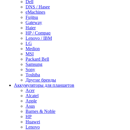
Dell
DNS / Hasee
eMachines
Fujitsu
Gateway
Haier
HP / Compaq
Lenovo / IBM
LG
Medion
MSI
Packard Bell
Samsung
Sony
Toshiba
Другие бренды
Аккумуляторы для планшетов
Acer
Alcatel
Apple
Asus
Barnes & Noble
HP
Huawei
Lenovo