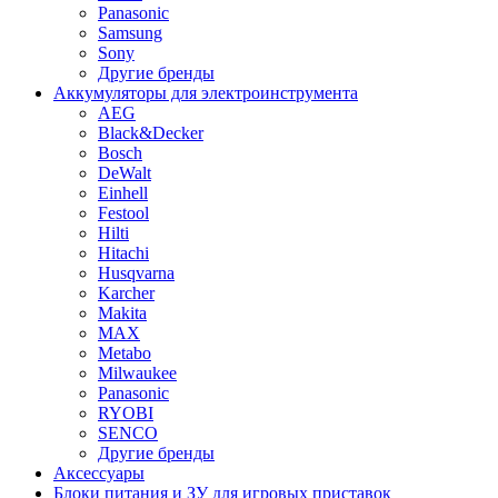
Panasonic
Samsung
Sony
Другие бренды
Аккумуляторы для электроинструмента
AEG
Black&Decker
Bosch
DeWalt
Einhell
Festool
Hilti
Hitachi
Husqvarna
Karcher
Makita
MAX
Metabo
Milwaukee
Panasonic
RYOBI
SENCO
Другие бренды
Аксессуары
Блоки питания и ЗУ для игровых приставок