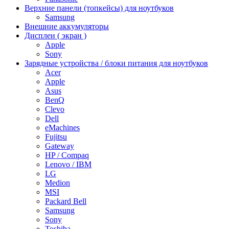
Верхние панели (топкейсы) для ноутбуков
Samsung
Внешние аккумуляторы
Дисплеи ( экран )
Apple
Sony
Зарядные устройства / блоки питания для ноутбуков
Acer
Apple
Asus
BenQ
Clevo
Dell
eMachines
Fujitsu
Gateway
HP / Compaq
Lenovo / IBM
LG
Medion
MSI
Packard Bell
Samsung
Sony
Toshiba