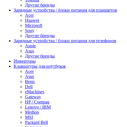
Другие бренды
Зарядные устройства / блоки питания для планшетов
Acer
Huawei
Microsoft
Sony
Другие бренды
Зарядные устройства / блоки питания для телефонов
Apple
Asus
Другие бренды
Инверторы
Клавиатуры для ноутбуков
Acer
Asus
Benq
Dell
eMachines
Gateway
HP / Compaq
Lenovo / IBM
Medion
MSI
Packard Bell