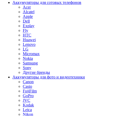
Аккумуляторы для сотовых телефонов
Acer
Alcatel
Apple
Dell
Explay
Fly
HTC
Huawei
Lenovo
LG
Micromax
Nokia
Samsung
Sony
Другие бренды
Аккумуляторы для фото и видеотехники
Canon
Casio
FujiFilm
GoPro
JVC
Kodak
Leica
Nikon