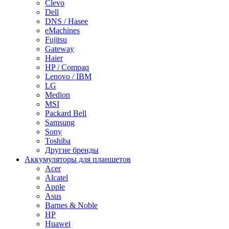
Clevo
Dell
DNS / Hasee
eMachines
Fujitsu
Gateway
Haier
HP / Compaq
Lenovo / IBM
LG
Medion
MSI
Packard Bell
Samsung
Sony
Toshiba
Другие бренды
Аккумуляторы для планшетов
Acer
Alcatel
Apple
Asus
Barnes & Noble
HP
Huawei