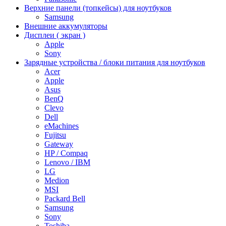
Верхние панели (топкейсы) для ноутбуков
Samsung
Внешние аккумуляторы
Дисплеи ( экран )
Apple
Sony
Зарядные устройства / блоки питания для ноутбуков
Acer
Apple
Asus
BenQ
Clevo
Dell
eMachines
Fujitsu
Gateway
HP / Compaq
Lenovo / IBM
LG
Medion
MSI
Packard Bell
Samsung
Sony
Toshiba