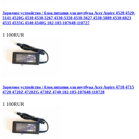
Зарядное уcтройство / блок питания для ноутбука Acer Aspire 4520 4520-
5141 4520G 4530 4530-5267 4530-5350 4530-5627 4530-5889 4530-6823
4535 4535G 4540 4540G 102-105-107648-110727
1 100RUR
Зарядное уcтройство / блок питания для ноутбука Acer Aspire 4710 4715
4720 4720Z 4720ZG 4730Z 4740 102-105-107648-110728
1 100RUR