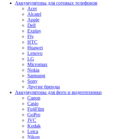
Аккумуляторы для сотовых телефонов
Acer
Alcatel
Apple
Dell
Explay
Fly
HTC
Huawei
Lenovo
LG
Micromax
Nokia
Samsung
Sony
Другие бренды
Аккумуляторы для фото и видеотехники
Canon
Casio
FujiFilm
GoPro
JVC
Kodak
Leica
Nikon