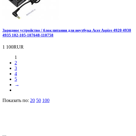
Зарядное уcтройство / блок питания для ноутбука Acer Aspire 4920 4930
4935 102-105-107648-110758
1 100RUR
1
2
3
4
5
→
Показать по:
20
50
100