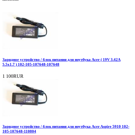
Зарядное уcтройство / блок питания для ноутбука Acer ( 19V 3.42A
5.5x1.7 ) 102-105-107648-107648
1 100RUR
Зарядное уcтройство / блок питания для ноутбука Acer Aspire 5910 102-
105-107648-110804