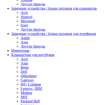
Другие бренды
Зарядные устройства / блоки питания для планшетов
Acer
Huawei
Microsoft
Sony
Другие бренды
Зарядные устройства / блоки питания для телефонов
Apple
Asus
Другие бренды
Инверторы
Клавиатуры для ноутбуков
Acer
Asus
Benq
Dell
eMachines
Gateway
HP / Compaq
Lenovo / IBM
Medion
MSI
Packard Bell