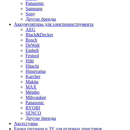
Panasonic
Samsung
Sony
Другие бренды
Аккумуляторы для электроинструмента
AEG
Black&Decker
Bosch
DeWalt
Einhell
Festool
Hilti
Hitachi
Husqvarna
Karcher
Makita
MAX
Metabo
Milwaukee
Panasonic
RYOBI
SENCO
Другие бренды
Аксессуары
Блоки питания и ЗУ для игровых приставок