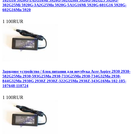
102G16 5920G-1A1G16Mi 5920G-302G20H 5920G-302G25 5920G-
302G25Mi 5920G-3A2G25Mn 5920G-5A1G16Mi 5920G-601G16 5920G-
602G16Mn 5920
1 100RUR
Зарядное уcтройство / блок питания для ноутбука Acer Aspire 2930 2930-
582G25Mn 2930-593G25Mn 2930-733G25Mn 2930-734G32Mn 2930-
844G32Mn 2930G 2930Z 2930Z-322G25Mn 2930Z-343G16Mn 102-105-
107648-110724
1 100RUR