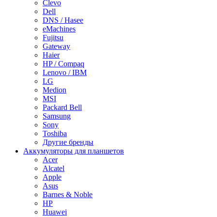
Clevo
Dell
DNS / Hasee
eMachines
Fujitsu
Gateway
Haier
HP / Compaq
Lenovo / IBM
LG
Medion
MSI
Packard Bell
Samsung
Sony
Toshiba
Другие бренды
Аккумуляторы для планшетов
Acer
Alcatel
Apple
Asus
Barnes & Noble
HP
Huawei