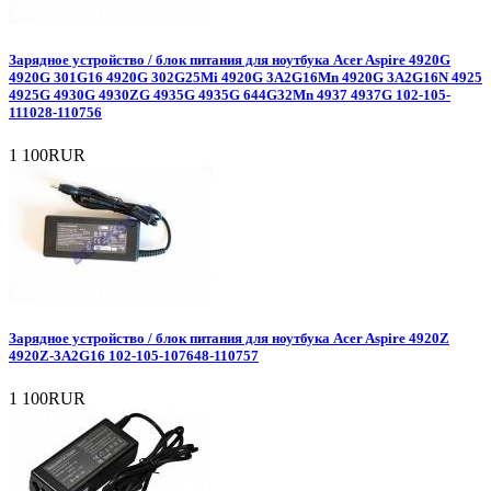
Зарядное уcтройство / блок питания для ноутбука Acer Aspire 4920G
4920G 301G16 4920G 302G25Mi 4920G 3A2G16Mn 4920G 3A2G16N 4925
4925G 4930G 4930ZG 4935G 4935G 644G32Mn 4937 4937G 102-105-
111028-110756
1 100RUR
Зарядное уcтройство / блок питания для ноутбука Acer Aspire 4920Z
4920Z-3A2G16 102-105-107648-110757
1 100RUR