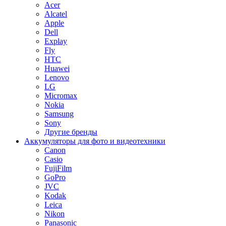
Acer
Alcatel
Apple
Dell
Explay
Fly
HTC
Huawei
Lenovo
LG
Micromax
Nokia
Samsung
Sony
Другие бренды
Аккумуляторы для фото и видеотехники
Canon
Casio
FujiFilm
GoPro
JVC
Kodak
Leica
Nikon
Panasonic