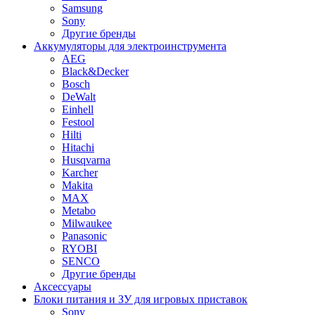
Samsung
Sony
Другие бренды
Аккумуляторы для электроинструмента
AEG
Black&Decker
Bosch
DeWalt
Einhell
Festool
Hilti
Hitachi
Husqvarna
Karcher
Makita
MAX
Metabo
Milwaukee
Panasonic
RYOBI
SENCO
Другие бренды
Аксессуары
Блоки питания и ЗУ для игровых приставок
Sony