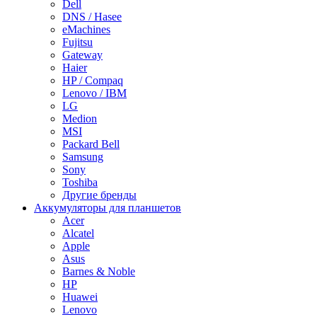
Dell
DNS / Hasee
eMachines
Fujitsu
Gateway
Haier
HP / Compaq
Lenovo / IBM
LG
Medion
MSI
Packard Bell
Samsung
Sony
Toshiba
Другие бренды
Аккумуляторы для планшетов
Acer
Alcatel
Apple
Asus
Barnes & Noble
HP
Huawei
Lenovo