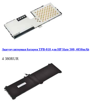
Аккумуляторная батарея TPB-018 для HP Slate 500, 4050mAh
4 380RUR