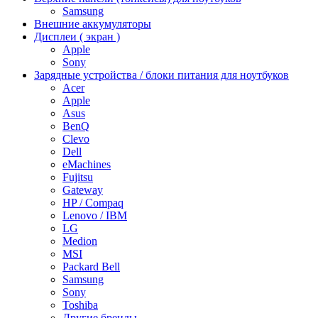
Samsung
Внешние аккумуляторы
Дисплеи ( экран )
Apple
Sony
Зарядные устройства / блоки питания для ноутбуков
Acer
Apple
Asus
BenQ
Clevo
Dell
eMachines
Fujitsu
Gateway
HP / Compaq
Lenovo / IBM
LG
Medion
MSI
Packard Bell
Samsung
Sony
Toshiba
Другие бренды