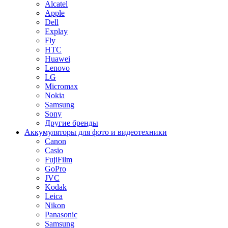
Alcatel
Apple
Dell
Explay
Fly
HTC
Huawei
Lenovo
LG
Micromax
Nokia
Samsung
Sony
Другие бренды
Аккумуляторы для фото и видеотехники
Canon
Casio
FujiFilm
GoPro
JVC
Kodak
Leica
Nikon
Panasonic
Samsung