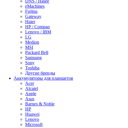
DNS / Hasee
eMachines
Fujitsu
Gateway
Haier
HP / Compaq
Lenovo / IBM
LG
Medion
MSI
Packard Bell
Samsung
Sony
Toshiba
Другие бренды
Аккумуляторы для планшетов
Acer
Alcatel
Apple
Asus
Barnes & Noble
HP
Huawei
Lenovo
Microsoft