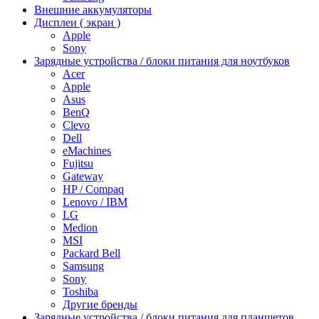
Внешние аккумуляторы
Дисплеи ( экран )
Apple
Sony
Зарядные устройства / блоки питания для ноутбуков
Acer
Apple
Asus
BenQ
Clevo
Dell
eMachines
Fujitsu
Gateway
HP / Compaq
Lenovo / IBM
LG
Medion
MSI
Packard Bell
Samsung
Sony
Toshiba
Другие бренды
Зарядные устройства / блоки питания для планшетов