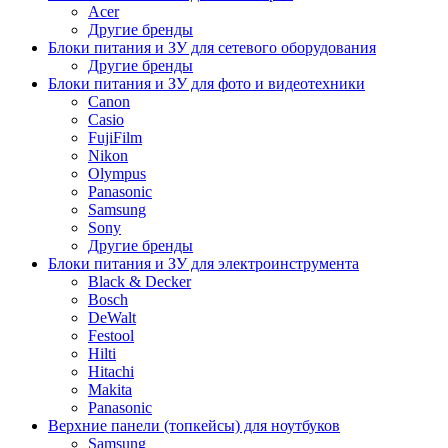
Acer
Другие бренды
Блоки питания и ЗУ для сетевого оборудования
Другие бренды
Блоки питания и ЗУ для фото и видеотехники
Canon
Casio
FujiFilm
Nikon
Olympus
Panasonic
Samsung
Sony
Другие бренды
Блоки питания и ЗУ для электроинструмента
Black & Decker
Bosch
DeWalt
Festool
Hilti
Hitachi
Makita
Panasonic
Верхние панели (топкейсы) для ноутбуков
Samsung