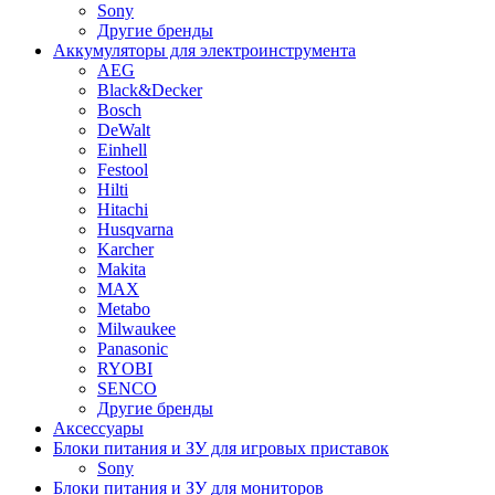
Sony
Другие бренды
Аккумуляторы для электроинструмента
AEG
Black&Decker
Bosch
DeWalt
Einhell
Festool
Hilti
Hitachi
Husqvarna
Karcher
Makita
MAX
Metabo
Milwaukee
Panasonic
RYOBI
SENCO
Другие бренды
Аксессуары
Блоки питания и ЗУ для игровых приставок
Sony
Блоки питания и ЗУ для мониторов