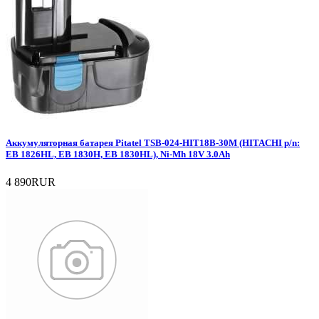
Аккумуляторная батарея Pitatel TSB-024-HIT18B-30M (HITACHI p/n:
EB 1826HL, EB 1830H, EB 1830HL), Ni-Mh 18V 3.0Ah
4 890RUR