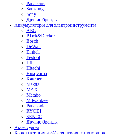
Panasonic
Samsung
Sony
Другие бренды
Аккумуляторы для электроинструмента
AEG
Black&Decker
Bosch
DeWalt
Einhell
Festool
Hilti
Hitachi
Husqvarna
Karcher
Makita
MAX
Metabo
Milwaukee
Panasonic
RYOBI
SENCO
Другие бренды
Аксессуары
Блоки питания и ЗУ для игровых приставок