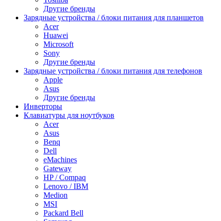
Другие бренды
Зарядные устройства / блоки питания для планшетов
Acer
Huawei
Microsoft
Sony
Другие бренды
Зарядные устройства / блоки питания для телефонов
Apple
Asus
Другие бренды
Инверторы
Клавиатуры для ноутбуков
Acer
Asus
Benq
Dell
eMachines
Gateway
HP / Compaq
Lenovo / IBM
Medion
MSI
Packard Bell