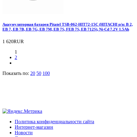
Аккумуляторная батарея Pitatel TSB-062-HIT72-15C (HITACHI p/n: B 2,
EB 7, EB 7B, EB 7G, EB 7M, EB 7S, FEB 7S, EB 712S), Ni-Cd 7.2V 1.5Ah
1 620RUR
1
2
Показать по:
20
50
100
Политика конфиденциальности сайта
Интернет-магазин
Новости