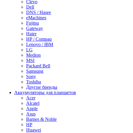
Clevo
Dell
DNS / Hasee
eMachines
Fujitsu
Gateway
Haier
HP / Compaq
Lenovo / IBM
LG
Medion
MSI
Packard Bell
Samsung
Sony
Toshiba
Другие бренды
Аккумуляторы для планшетов
Acer
Alcatel
Apple
Asus
Barnes & Noble
HP
Huawei