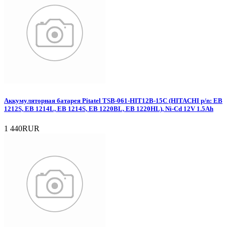
Аккумуляторная батарея Pitatel TSB-061-HIT12B-15C (HITACHI p/n: EB
1212S, EB 1214L, EB 1214S, EB 1220BL, EB 1220HL), Ni-Cd 12V 1.5Ah
1 440RUR