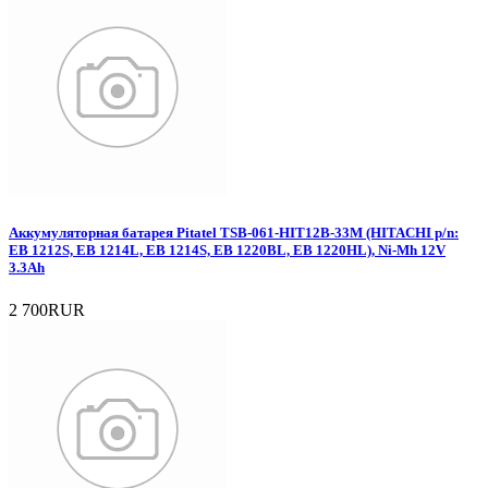
Аккумуляторная батарея Pitatel TSB-061-HIT12B-33M (HITACHI p/n:
EB 1212S, EB 1214L, EB 1214S, EB 1220BL, EB 1220HL), Ni-Mh 12V
3.3Ah
2 700RUR