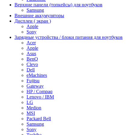
Верхние панели (топкейсы) для ноутбуков
Samsung
Внешние аккумуляторы
Дисплеи ( экран )
Apple
Sony
Зарядные устройства / блоки питания для ноутбуков
Acer
Apple
Asus
BenQ
Clevo
Dell
eMachines
Fujitsu
Gateway
HP / Compaq
Lenovo / IBM
LG
Medion
MSI
Packard Bell
Samsung
Sony
Toshiba