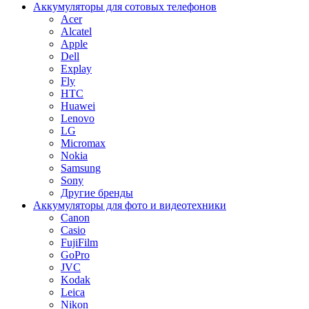
Аккумуляторы для сотовых телефонов
Acer
Alcatel
Apple
Dell
Explay
Fly
HTC
Huawei
Lenovo
LG
Micromax
Nokia
Samsung
Sony
Другие бренды
Аккумуляторы для фото и видеотехники
Canon
Casio
FujiFilm
GoPro
JVC
Kodak
Leica
Nikon