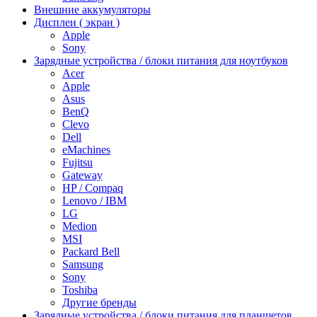
Внешние аккумуляторы
Дисплеи ( экран )
Apple
Sony
Зарядные устройства / блоки питания для ноутбуков
Acer
Apple
Asus
BenQ
Clevo
Dell
eMachines
Fujitsu
Gateway
HP / Compaq
Lenovo / IBM
LG
Medion
MSI
Packard Bell
Samsung
Sony
Toshiba
Другие бренды
Зарядные устройства / блоки питания для планшетов