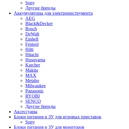
Sony
Другие бренды
Аккумуляторы для электроинструмента
AEG
Black&Decker
Bosch
DeWalt
Einhell
Festool
Hilti
Hitachi
Husqvarna
Karcher
Makita
MAX
Metabo
Milwaukee
Panasonic
RYOBI
SENCO
Другие бренды
Аксессуары
Блоки питания и ЗУ для игровых приставок
Sony
Блоки питания и ЗУ для мониторов