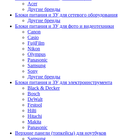
Acer
Другие бренды
Блоки питания и ЗУ для сетевого оборудования
Другие бренды
Блоки питания и ЗУ для фото и видеотехники
Canon
Casio
FujiFilm
Nikon
Olympus
Panasonic
Samsung
Sony
Другие бренды
Блоки питания и ЗУ для электроинструмента
Black & Decker
Bosch
DeWalt
Festool
Hilti
Hitachi
Makita
Panasonic
Верхние панели (топкейсы) для ноутбуков
Samsung