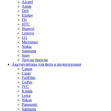
Alcatel
Apple
Dell
Explay
Fly
HTC
Huawei
Lenovo
LG
Micromax
Nokia
Samsung
Sony
Другие бренды
Аккумуляторы для фото и видеотехники
Canon
Casio
FujiFilm
GoPro
JVC
Kodak
Leica
Nikon
Panasonic
Samsung