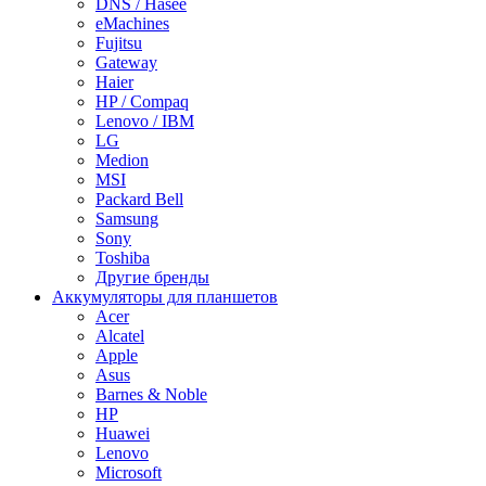
DNS / Hasee
eMachines
Fujitsu
Gateway
Haier
HP / Compaq
Lenovo / IBM
LG
Medion
MSI
Packard Bell
Samsung
Sony
Toshiba
Другие бренды
Аккумуляторы для планшетов
Acer
Alcatel
Apple
Asus
Barnes & Noble
HP
Huawei
Lenovo
Microsoft