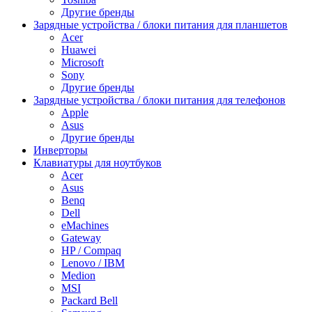
Другие бренды
Зарядные устройства / блоки питания для планшетов
Acer
Huawei
Microsoft
Sony
Другие бренды
Зарядные устройства / блоки питания для телефонов
Apple
Asus
Другие бренды
Инверторы
Клавиатуры для ноутбуков
Acer
Asus
Benq
Dell
eMachines
Gateway
HP / Compaq
Lenovo / IBM
Medion
MSI
Packard Bell