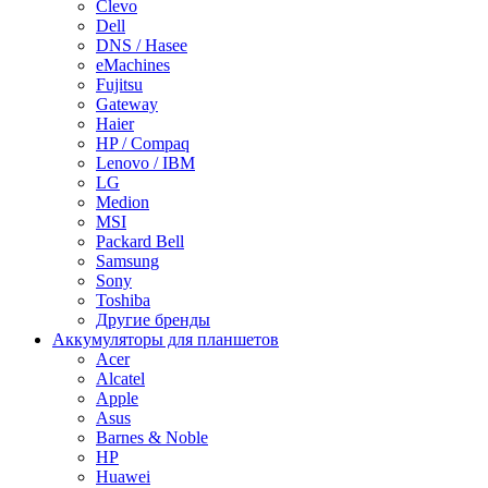
Clevo
Dell
DNS / Hasee
eMachines
Fujitsu
Gateway
Haier
HP / Compaq
Lenovo / IBM
LG
Medion
MSI
Packard Bell
Samsung
Sony
Toshiba
Другие бренды
Аккумуляторы для планшетов
Acer
Alcatel
Apple
Asus
Barnes & Noble
HP
Huawei