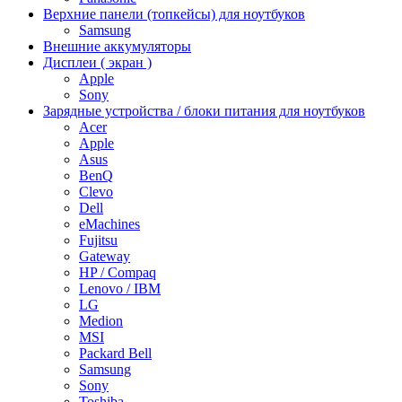
Верхние панели (топкейсы) для ноутбуков
Samsung
Внешние аккумуляторы
Дисплеи ( экран )
Apple
Sony
Зарядные устройства / блоки питания для ноутбуков
Acer
Apple
Asus
BenQ
Clevo
Dell
eMachines
Fujitsu
Gateway
HP / Compaq
Lenovo / IBM
LG
Medion
MSI
Packard Bell
Samsung
Sony
Toshiba