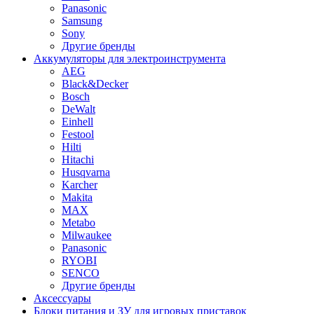
Panasonic
Samsung
Sony
Другие бренды
Аккумуляторы для электроинструмента
AEG
Black&Decker
Bosch
DeWalt
Einhell
Festool
Hilti
Hitachi
Husqvarna
Karcher
Makita
MAX
Metabo
Milwaukee
Panasonic
RYOBI
SENCO
Другие бренды
Аксессуары
Блоки питания и ЗУ для игровых приставок