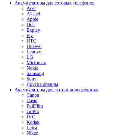
Аккумуляторы для сотовых телефонов
Acer
Alcatel
Apple
Dell
Explay
Fly
HTC
Huawei
Lenovo
LG
Micromax
Nokia
Samsung
Sony
Другие бренды
Аккумуляторы для фото и видеотехники
Canon
Casio
FujiFilm
GoPro
JVC
Kodak
Leica
Nikon