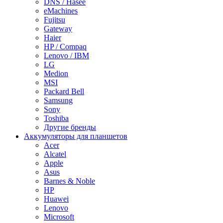
DNS / Hasee
eMachines
Fujitsu
Gateway
Haier
HP / Compaq
Lenovo / IBM
LG
Medion
MSI
Packard Bell
Samsung
Sony
Toshiba
Другие бренды
Аккумуляторы для планшетов
Acer
Alcatel
Apple
Asus
Barnes & Noble
HP
Huawei
Lenovo
Microsoft