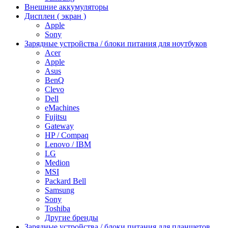
Внешние аккумуляторы
Дисплеи ( экран )
Apple
Sony
Зарядные устройства / блоки питания для ноутбуков
Acer
Apple
Asus
BenQ
Clevo
Dell
eMachines
Fujitsu
Gateway
HP / Compaq
Lenovo / IBM
LG
Medion
MSI
Packard Bell
Samsung
Sony
Toshiba
Другие бренды
Зарядные устройства / блоки питания для планшетов