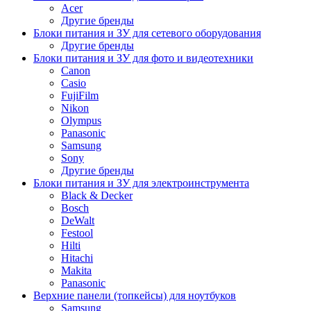
Acer
Другие бренды
Блоки питания и ЗУ для сетевого оборудования
Другие бренды
Блоки питания и ЗУ для фото и видеотехники
Canon
Casio
FujiFilm
Nikon
Olympus
Panasonic
Samsung
Sony
Другие бренды
Блоки питания и ЗУ для электроинструмента
Black & Decker
Bosch
DeWalt
Festool
Hilti
Hitachi
Makita
Panasonic
Верхние панели (топкейсы) для ноутбуков
Samsung