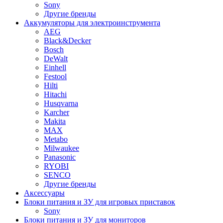
Sony
Другие бренды
Аккумуляторы для электроинструмента
AEG
Black&Decker
Bosch
DeWalt
Einhell
Festool
Hilti
Hitachi
Husqvarna
Karcher
Makita
MAX
Metabo
Milwaukee
Panasonic
RYOBI
SENCO
Другие бренды
Аксессуары
Блоки питания и ЗУ для игровых приставок
Sony
Блоки питания и ЗУ для мониторов