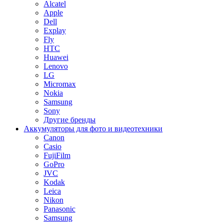
Alcatel
Apple
Dell
Explay
Fly
HTC
Huawei
Lenovo
LG
Micromax
Nokia
Samsung
Sony
Другие бренды
Аккумуляторы для фото и видеотехники
Canon
Casio
FujiFilm
GoPro
JVC
Kodak
Leica
Nikon
Panasonic
Samsung