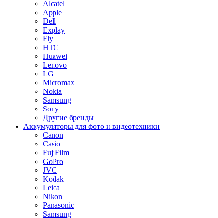
Alcatel
Apple
Dell
Explay
Fly
HTC
Huawei
Lenovo
LG
Micromax
Nokia
Samsung
Sony
Другие бренды
Аккумуляторы для фото и видеотехники
Canon
Casio
FujiFilm
GoPro
JVC
Kodak
Leica
Nikon
Panasonic
Samsung