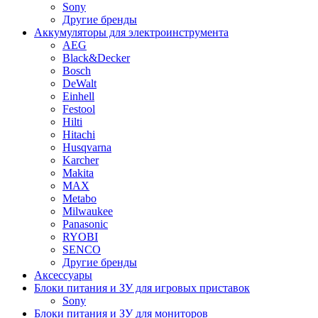
Sony
Другие бренды
Аккумуляторы для электроинструмента
AEG
Black&Decker
Bosch
DeWalt
Einhell
Festool
Hilti
Hitachi
Husqvarna
Karcher
Makita
MAX
Metabo
Milwaukee
Panasonic
RYOBI
SENCO
Другие бренды
Аксессуары
Блоки питания и ЗУ для игровых приставок
Sony
Блоки питания и ЗУ для мониторов