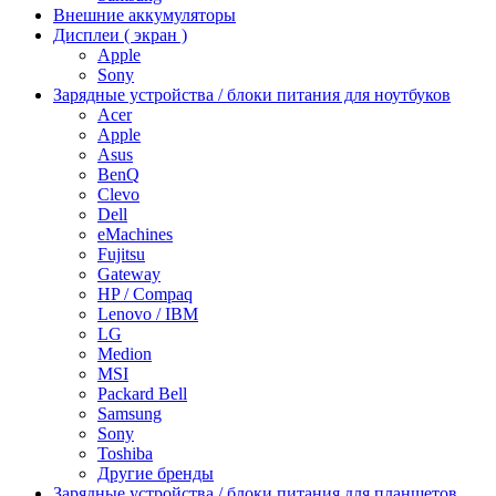
Внешние аккумуляторы
Дисплеи ( экран )
Apple
Sony
Зарядные устройства / блоки питания для ноутбуков
Acer
Apple
Asus
BenQ
Clevo
Dell
eMachines
Fujitsu
Gateway
HP / Compaq
Lenovo / IBM
LG
Medion
MSI
Packard Bell
Samsung
Sony
Toshiba
Другие бренды
Зарядные устройства / блоки питания для планшетов