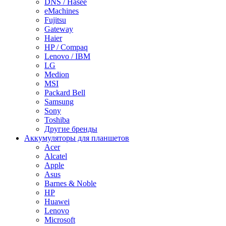
DNS / Hasee
eMachines
Fujitsu
Gateway
Haier
HP / Compaq
Lenovo / IBM
LG
Medion
MSI
Packard Bell
Samsung
Sony
Toshiba
Другие бренды
Аккумуляторы для планшетов
Acer
Alcatel
Apple
Asus
Barnes & Noble
HP
Huawei
Lenovo
Microsoft