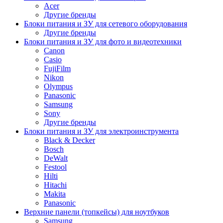
Acer
Другие бренды
Блоки питания и ЗУ для сетевого оборудования
Другие бренды
Блоки питания и ЗУ для фото и видеотехники
Canon
Casio
FujiFilm
Nikon
Olympus
Panasonic
Samsung
Sony
Другие бренды
Блоки питания и ЗУ для электроинструмента
Black & Decker
Bosch
DeWalt
Festool
Hilti
Hitachi
Makita
Panasonic
Верхние панели (топкейсы) для ноутбуков
Samsung