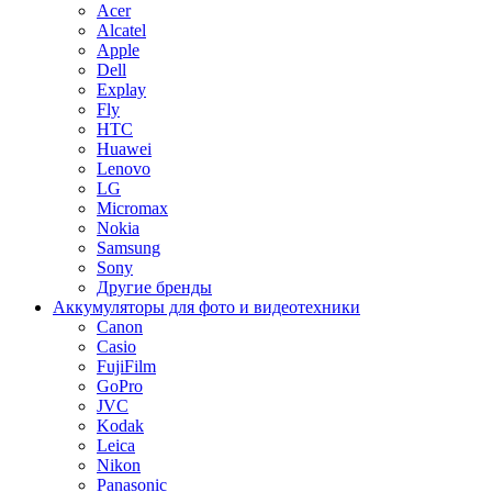
Acer
Alcatel
Apple
Dell
Explay
Fly
HTC
Huawei
Lenovo
LG
Micromax
Nokia
Samsung
Sony
Другие бренды
Аккумуляторы для фото и видеотехники
Canon
Casio
FujiFilm
GoPro
JVC
Kodak
Leica
Nikon
Panasonic