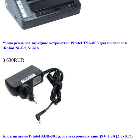
Универсальное зарядное устройство Pitatel TSA-008 для пылесосов
iRobot Ni-Cd, Ni-Mh
3 630RUR
Блок питания Pitatel ADB-001 для электронных книг (9V 1.5A (2.5x0.7))