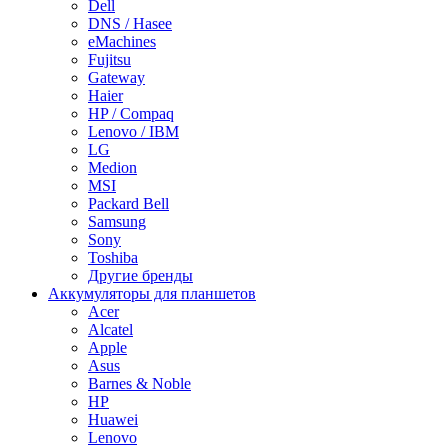
Dell
DNS / Hasee
eMachines
Fujitsu
Gateway
Haier
HP / Compaq
Lenovo / IBM
LG
Medion
MSI
Packard Bell
Samsung
Sony
Toshiba
Другие бренды
Аккумуляторы для планшетов
Acer
Alcatel
Apple
Asus
Barnes & Noble
HP
Huawei
Lenovo