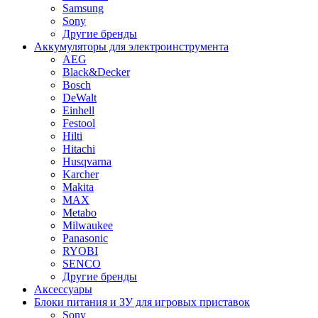
Samsung
Sony
Другие бренды
Аккумуляторы для электроинструмента
AEG
Black&Decker
Bosch
DeWalt
Einhell
Festool
Hilti
Hitachi
Husqvarna
Karcher
Makita
MAX
Metabo
Milwaukee
Panasonic
RYOBI
SENCO
Другие бренды
Аксессуары
Блоки питания и ЗУ для игровых приставок
Sony