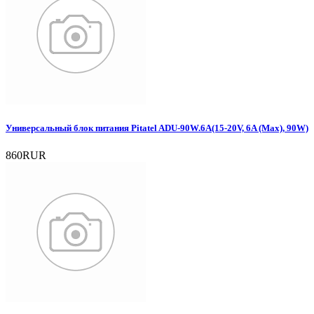
Универсальный блок питания Pitatel ADU-90W.6A(15-20V, 6A (Max), 90W)
860RUR