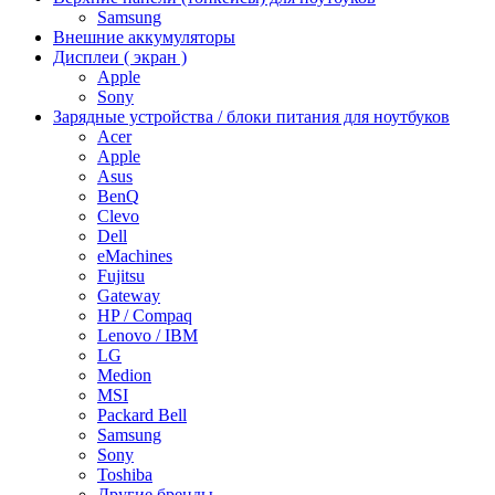
Samsung
Внешние аккумуляторы
Дисплеи ( экран )
Apple
Sony
Зарядные устройства / блоки питания для ноутбуков
Acer
Apple
Asus
BenQ
Clevo
Dell
eMachines
Fujitsu
Gateway
HP / Compaq
Lenovo / IBM
LG
Medion
MSI
Packard Bell
Samsung
Sony
Toshiba
Другие бренды