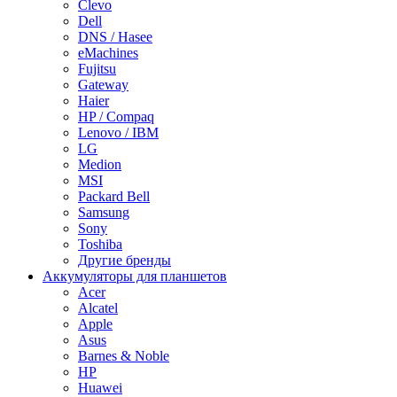
Clevo
Dell
DNS / Hasee
eMachines
Fujitsu
Gateway
Haier
HP / Compaq
Lenovo / IBM
LG
Medion
MSI
Packard Bell
Samsung
Sony
Toshiba
Другие бренды
Аккумуляторы для планшетов
Acer
Alcatel
Apple
Asus
Barnes & Noble
HP
Huawei