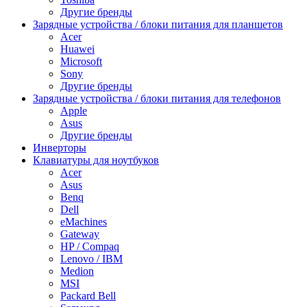
Другие бренды
Зарядные устройства / блоки питания для планшетов
Acer
Huawei
Microsoft
Sony
Другие бренды
Зарядные устройства / блоки питания для телефонов
Apple
Asus
Другие бренды
Инверторы
Клавиатуры для ноутбуков
Acer
Asus
Benq
Dell
eMachines
Gateway
HP / Compaq
Lenovo / IBM
Medion
MSI
Packard Bell