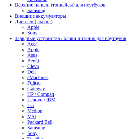
Верхние панели (топкейсы) для ноутбуков
Samsung
Внешние аккумуляторы
Дисплеи ( экран )
Apple
Sony
Зарядные устройства / блоки питания для ноутбуков
Acer
Apple
Asus
BenQ
Clevo
Dell
eMachines
Fujitsu
Gateway
HP / Compaq
Lenovo / IBM
LG
Medion
MSI
Packard Bell
Samsung
Sony
Toshiba