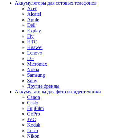
Аккумуляторы для сотовых телефонов
Acer
Alcatel
Apple
Dell
Explay
Fly
HTC
Huawei
Lenovo
LG
Micromax
Nokia
Samsung
Sony
Другие бренды
Аккумуляторы для фото и видеотехники
Canon
Casio
FujiFilm
GoPro
JVC
Kodak
Leica
Nikon