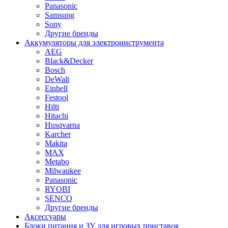
Panasonic
Samsung
Sony
Другие бренды
Аккумуляторы для электроинструмента
AEG
Black&Decker
Bosch
DeWalt
Einhell
Festool
Hilti
Hitachi
Husqvarna
Karcher
Makita
MAX
Metabo
Milwaukee
Panasonic
RYOBI
SENCO
Другие бренды
Аксессуары
Блоки питания и ЗУ для игровых приставок