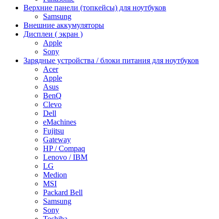
Верхние панели (топкейсы) для ноутбуков
Samsung
Внешние аккумуляторы
Дисплеи ( экран )
Apple
Sony
Зарядные устройства / блоки питания для ноутбуков
Acer
Apple
Asus
BenQ
Clevo
Dell
eMachines
Fujitsu
Gateway
HP / Compaq
Lenovo / IBM
LG
Medion
MSI
Packard Bell
Samsung
Sony
Toshiba