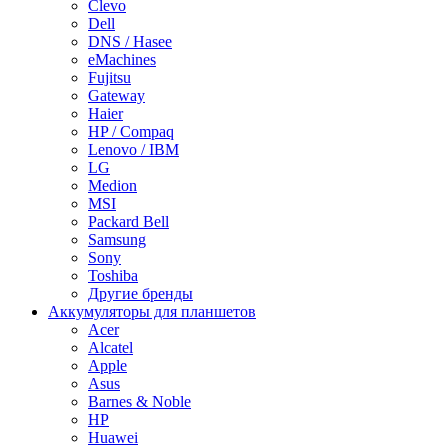
Clevo
Dell
DNS / Hasee
eMachines
Fujitsu
Gateway
Haier
HP / Compaq
Lenovo / IBM
LG
Medion
MSI
Packard Bell
Samsung
Sony
Toshiba
Другие бренды
Аккумуляторы для планшетов
Acer
Alcatel
Apple
Asus
Barnes & Noble
HP
Huawei