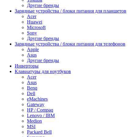
Другие бренды
Зарядные устройства / блоки питания для планшетов
Acer
Huawei
Microsoft
Sony
Другие бренды
Зарядные устройства / блоки питания для телефонов
Apple
Asus
Другие бренды
Инверторы
Клавиатуры для ноутбуков
Acer
Asus
Benq
Dell
eMachines
Gateway
HP / Compaq
Lenovo / IBM
Medion
MSI
Packard Bell