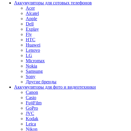
Аккумуляторы для сотовых телефонов
Acer
Alcatel
Apple
Dell
Explay
Fly
HTC
Huawei
Lenovo
LG
Micromax
Nokia
Samsung
Sony
Другие бренды
Аккумуляторы для фото и видеотехники
Canon
Casio
FujiFilm
GoPro
JVC
Kodak
Leica
Nikon