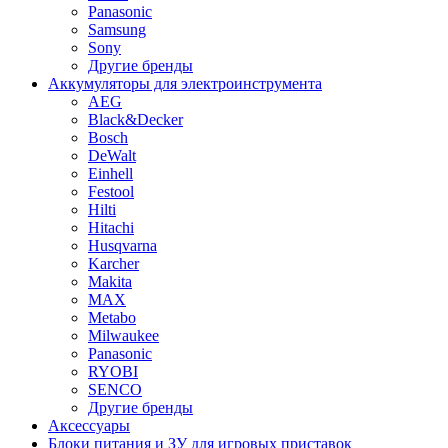
Panasonic
Samsung
Sony
Другие бренды
Аккумуляторы для электроинструмента
AEG
Black&Decker
Bosch
DeWalt
Einhell
Festool
Hilti
Hitachi
Husqvarna
Karcher
Makita
MAX
Metabo
Milwaukee
Panasonic
RYOBI
SENCO
Другие бренды
Аксессуары
Блоки питания и ЗУ для игровых приставок