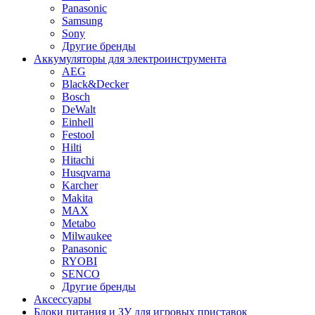
Panasonic
Samsung
Sony
Другие бренды
Аккумуляторы для электроинструмента
AEG
Black&Decker
Bosch
DeWalt
Einhell
Festool
Hilti
Hitachi
Husqvarna
Karcher
Makita
MAX
Metabo
Milwaukee
Panasonic
RYOBI
SENCO
Другие бренды
Аксессуары
Блоки питания и ЗУ для игровых приставок