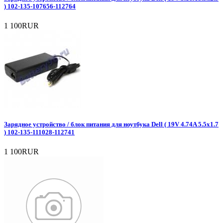
) 102-135-107656-112764
1 100RUR
Зарядное уcтройство / блок питания для ноутбука Dell ( 19V 4.74A 5.5x1.7
) 102-135-111028-112741
1 100RUR