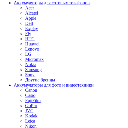
Аккумуляторы для сотовых телефонов
Acer
Alcatel
Apple
Dell
Explay
Fly
HTC
Huawei
Lenovo
LG
Micromax
Nokia
Samsung
Sony
Другие бренды
Аккумуляторы для фото и видеотехники
Canon
Casio
FujiFilm
GoPro
JVC
Kodak
Leica
Nikon