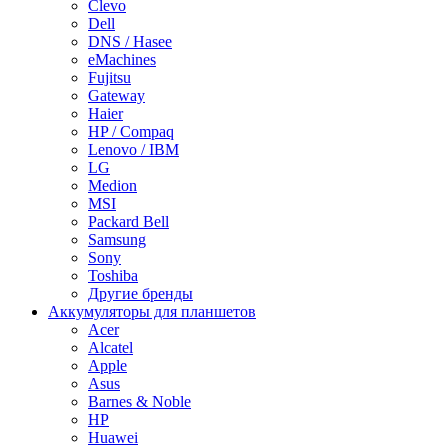
Clevo
Dell
DNS / Hasee
eMachines
Fujitsu
Gateway
Haier
HP / Compaq
Lenovo / IBM
LG
Medion
MSI
Packard Bell
Samsung
Sony
Toshiba
Другие бренды
Аккумуляторы для планшетов
Acer
Alcatel
Apple
Asus
Barnes & Noble
HP
Huawei