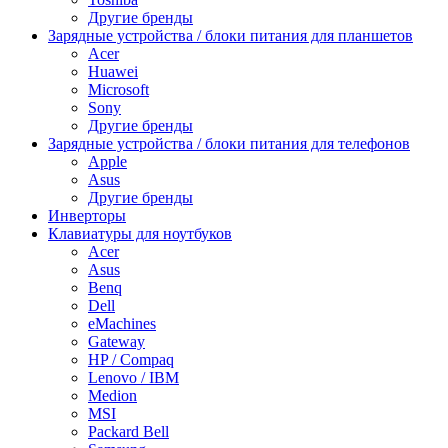
Другие бренды
Зарядные устройства / блоки питания для планшетов
Acer
Huawei
Microsoft
Sony
Другие бренды
Зарядные устройства / блоки питания для телефонов
Apple
Asus
Другие бренды
Инверторы
Клавиатуры для ноутбуков
Acer
Asus
Benq
Dell
eMachines
Gateway
HP / Compaq
Lenovo / IBM
Medion
MSI
Packard Bell