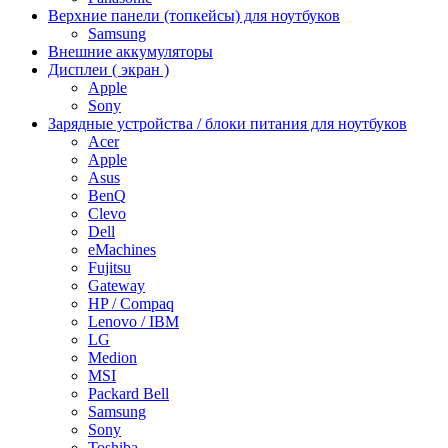
Верхние панели (топкейсы) для ноутбуков
Samsung
Внешние аккумуляторы
Дисплеи ( экран )
Apple
Sony
Зарядные устройства / блоки питания для ноутбуков
Acer
Apple
Asus
BenQ
Clevo
Dell
eMachines
Fujitsu
Gateway
HP / Compaq
Lenovo / IBM
LG
Medion
MSI
Packard Bell
Samsung
Sony
Toshiba