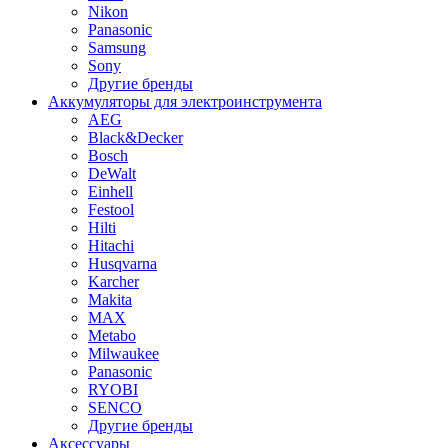
Nikon
Panasonic
Samsung
Sony
Другие бренды
Аккумуляторы для электроинструмента
AEG
Black&Decker
Bosch
DeWalt
Einhell
Festool
Hilti
Hitachi
Husqvarna
Karcher
Makita
MAX
Metabo
Milwaukee
Panasonic
RYOBI
SENCO
Другие бренды
Аксессуары