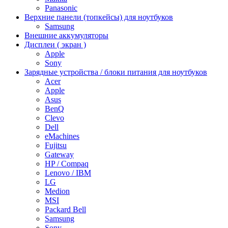
Panasonic
Верхние панели (топкейсы) для ноутбуков
Samsung
Внешние аккумуляторы
Дисплеи ( экран )
Apple
Sony
Зарядные устройства / блоки питания для ноутбуков
Acer
Apple
Asus
BenQ
Clevo
Dell
eMachines
Fujitsu
Gateway
HP / Compaq
Lenovo / IBM
LG
Medion
MSI
Packard Bell
Samsung
Sony