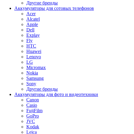
Другие бренды
Аккумуляторы для сотовых телефонов
Acer
Alcatel
Apple
Dell
Explay
Fly
HTC
Huawei
Lenovo
LG
Micromax
Nokia
Samsung
Sony
Другие бренды
Аккумуляторы для фото и видеотехники
Canon
Casio
FujiFilm
GoPro
JVC
Kodak
Leica