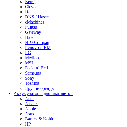
BenQ
Clevo
Dell
DNS / Hasee
eMachines
Fujitsu
Gateway
Haier
HP / Compaq
Lenovo / IBM
LG
Medion
MSI
Packard Bell
Samsung
Sony
Toshiba
Другие бренды
Аккумуляторы для планшетов
Acer
Alcatel
Apple
Asus
Barnes & Noble
HP