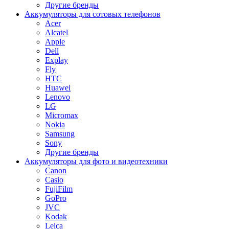
Другие бренды
Аккумуляторы для сотовых телефонов
Acer
Alcatel
Apple
Dell
Explay
Fly
HTC
Huawei
Lenovo
LG
Micromax
Nokia
Samsung
Sony
Другие бренды
Аккумуляторы для фото и видеотехники
Canon
Casio
FujiFilm
GoPro
JVC
Kodak
Leica