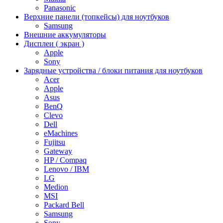
Panasonic
Верхние панели (топкейсы) для ноутбуков
Samsung
Внешние аккумуляторы
Дисплеи ( экран )
Apple
Sony
Зарядные устройства / блоки питания для ноутбуков
Acer
Apple
Asus
BenQ
Clevo
Dell
eMachines
Fujitsu
Gateway
HP / Compaq
Lenovo / IBM
LG
Medion
MSI
Packard Bell
Samsung
Sony