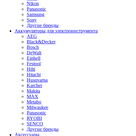
Nikon
Panasonic
Samsung
Sony
Другие бренды
Аккумуляторы для электроинструмента
AEG
Black&Decker
Bosch
DeWalt
Einhell
Festool
Hilti
Hitachi
Husqvarna
Karcher
Makita
MAX
Metabo
Milwaukee
Panasonic
RYOBI
SENCO
Другие бренды
Аксессуары