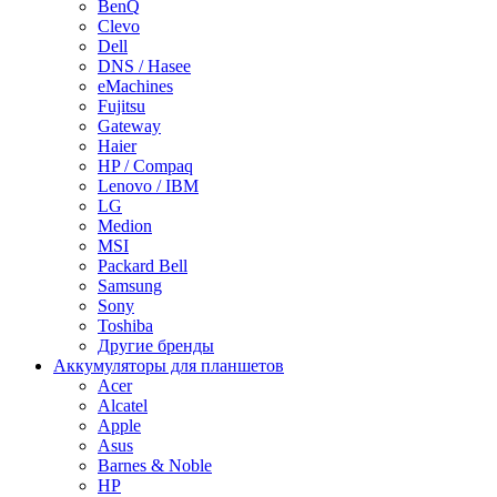
BenQ
Clevo
Dell
DNS / Hasee
eMachines
Fujitsu
Gateway
Haier
HP / Compaq
Lenovo / IBM
LG
Medion
MSI
Packard Bell
Samsung
Sony
Toshiba
Другие бренды
Аккумуляторы для планшетов
Acer
Alcatel
Apple
Asus
Barnes & Noble
HP