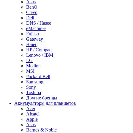
Asus
BenQ
Clevo
Dell
DNS / Hasee
eMachines
Fujitsu
Gateway
Haier
HP / Compaq
Lenovo / IBM
LG
Medion
MSI
Packard Bell
Samsung
Sony
Toshiba
Другие бренды
Аккумуляторы для планшетов
Acer
Alcatel
Apple
Asus
Barnes & Noble