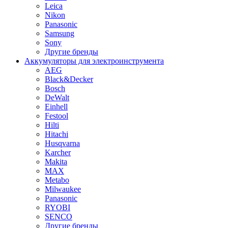
Leica
Nikon
Panasonic
Samsung
Sony
Другие бренды
Аккумуляторы для электроинструмента
AEG
Black&Decker
Bosch
DeWalt
Einhell
Festool
Hilti
Hitachi
Husqvarna
Karcher
Makita
MAX
Metabo
Milwaukee
Panasonic
RYOBI
SENCO
Другие бренды