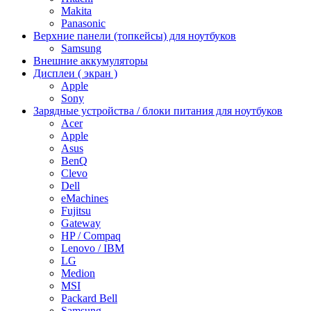
Makita
Panasonic
Верхние панели (топкейсы) для ноутбуков
Samsung
Внешние аккумуляторы
Дисплеи ( экран )
Apple
Sony
Зарядные устройства / блоки питания для ноутбуков
Acer
Apple
Asus
BenQ
Clevo
Dell
eMachines
Fujitsu
Gateway
HP / Compaq
Lenovo / IBM
LG
Medion
MSI
Packard Bell
Samsung