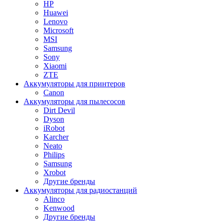
HP
Huawei
Lenovo
Microsoft
MSI
Samsung
Sony
Xiaomi
ZTE
Аккумуляторы для принтеров
Canon
Аккумуляторы для пылесосов
Dirt Devil
Dyson
iRobot
Karcher
Neato
Philips
Samsung
Xrobot
Другие бренды
Аккумуляторы для радиостанций
Alinco
Kenwood
Другие бренды