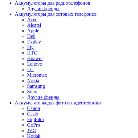
Аккумуляторы для радиотелефонов
Другие бренды
Аккумуляторы для сотовых телефонов
Acer
Alcatel
Apple
Dell
Explay
Fly
HTC
Huawei
Lenovo
LG
Micromax
Nokia
Samsung
Sony
Другие бренды
Аккумуляторы для фото и видеотехники
Canon
Casio
FujiFilm
GoPro
JVC
Kodak