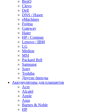
BenQ
Clevo
Dell
DNS / Hasee
eMachines
Fujitsu
Gateway
Haier
HP / Compaq
Lenovo / IBM
LG
Medion
MSI
Packard Bell
Samsung
Sony
Toshiba
Другие бренды
Аккумуляторы для планшетов
Acer
Alcatel
Apple
Asus
Barnes & Noble
HP