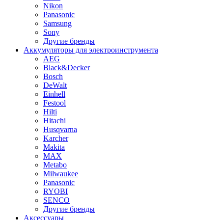
Nikon
Panasonic
Samsung
Sony
Другие бренды
Аккумуляторы для электроинструмента
AEG
Black&Decker
Bosch
DeWalt
Einhell
Festool
Hilti
Hitachi
Husqvarna
Karcher
Makita
MAX
Metabo
Milwaukee
Panasonic
RYOBI
SENCO
Другие бренды
Аксессуары