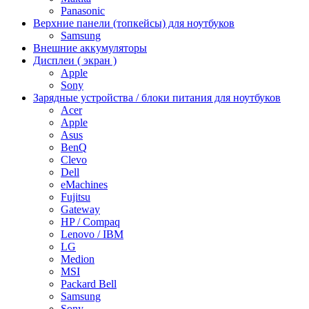
Panasonic
Верхние панели (топкейсы) для ноутбуков
Samsung
Внешние аккумуляторы
Дисплеи ( экран )
Apple
Sony
Зарядные устройства / блоки питания для ноутбуков
Acer
Apple
Asus
BenQ
Clevo
Dell
eMachines
Fujitsu
Gateway
HP / Compaq
Lenovo / IBM
LG
Medion
MSI
Packard Bell
Samsung
Sony