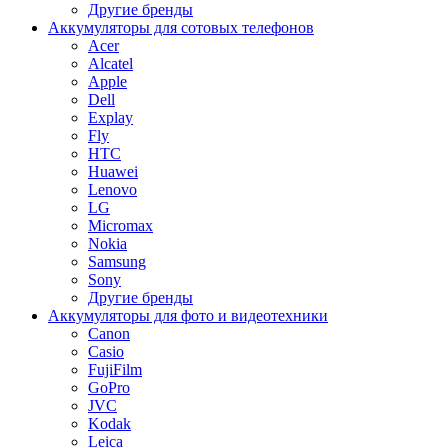
Другие бренды
Аккумуляторы для сотовых телефонов
Acer
Alcatel
Apple
Dell
Explay
Fly
HTC
Huawei
Lenovo
LG
Micromax
Nokia
Samsung
Sony
Другие бренды
Аккумуляторы для фото и видеотехники
Canon
Casio
FujiFilm
GoPro
JVC
Kodak
Leica