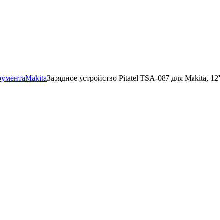
румента
Makita
Зарядное устройство Pitatel TSA-087 для Makita, 1