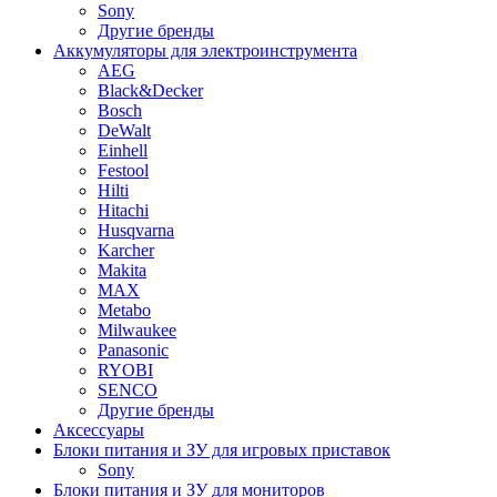
Sony
Другие бренды
Аккумуляторы для электроинструмента
AEG
Black&Decker
Bosch
DeWalt
Einhell
Festool
Hilti
Hitachi
Husqvarna
Karcher
Makita
MAX
Metabo
Milwaukee
Panasonic
RYOBI
SENCO
Другие бренды
Аксессуары
Блоки питания и ЗУ для игровых приставок
Sony
Блоки питания и ЗУ для мониторов