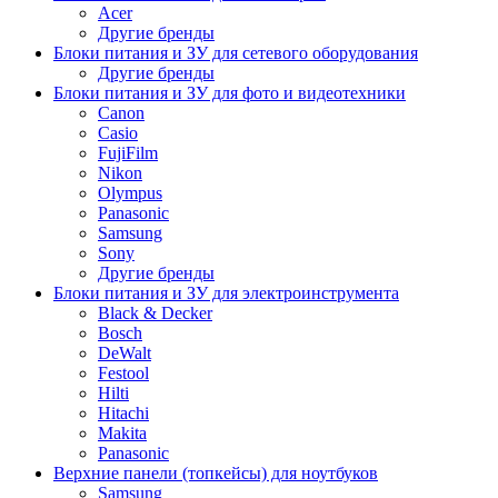
Acer
Другие бренды
Блоки питания и ЗУ для сетевого оборудования
Другие бренды
Блоки питания и ЗУ для фото и видеотехники
Canon
Casio
FujiFilm
Nikon
Olympus
Panasonic
Samsung
Sony
Другие бренды
Блоки питания и ЗУ для электроинструмента
Black & Decker
Bosch
DeWalt
Festool
Hilti
Hitachi
Makita
Panasonic
Верхние панели (топкейсы) для ноутбуков
Samsung