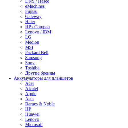
DNS / Hasee
eMachines
Fujitsu
Gateway
Haier
HP / Compaq
Lenovo / IBM
LG
Medion
MSI
Packard Bell
Samsung
Sony
Toshiba
Другие бренды
Аккумуляторы для планшетов
Acer
Alcatel
Apple
Asus
Barnes & Noble
HP
Huawei
Lenovo
Microsoft