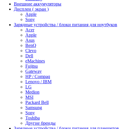
Внешние аккумуляторы
Дисплеи ( экран )
Apple
Sony
Зарядные устройства / блоки питания для ноутбуков
Acer
Apple
Asus
BenQ
Clevo
Dell
eMachines
Fujitsu
Gateway
HP / Compaq
Lenovo / IBM
LG
Medion
MSI
Packard Bell
Samsung
Sony
Toshiba
Другие бренды
Зарядные устройства / блоки питания для планшетов