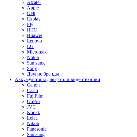
Alcatel
Apple
Dell
Explay
Fly
HTC
Huawei
Lenovo
LG
Micromax
Nokia
Samsung
Sony
Другие бренды
Аккумуляторы для фото и видеотехники
Canon
Casio
FujiFilm
GoPro
JVC
Kodak
Leica
Nikon
Panasonic
Samsung