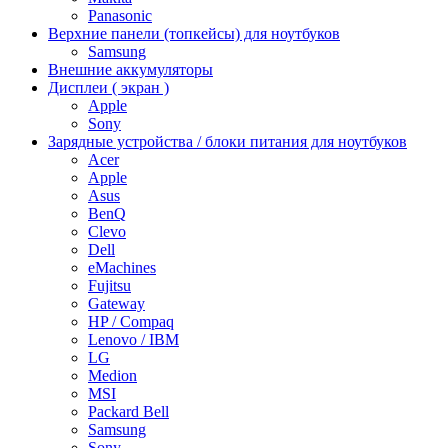
Panasonic
Верхние панели (топкейсы) для ноутбуков
Samsung
Внешние аккумуляторы
Дисплеи ( экран )
Apple
Sony
Зарядные устройства / блоки питания для ноутбуков
Acer
Apple
Asus
BenQ
Clevo
Dell
eMachines
Fujitsu
Gateway
HP / Compaq
Lenovo / IBM
LG
Medion
MSI
Packard Bell
Samsung
Sony