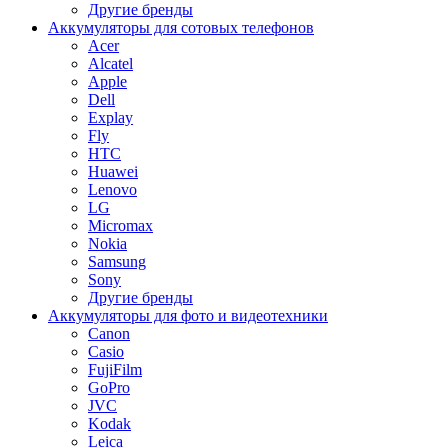
Другие бренды
Аккумуляторы для сотовых телефонов
Acer
Alcatel
Apple
Dell
Explay
Fly
HTC
Huawei
Lenovo
LG
Micromax
Nokia
Samsung
Sony
Другие бренды
Аккумуляторы для фото и видеотехники
Canon
Casio
FujiFilm
GoPro
JVC
Kodak
Leica