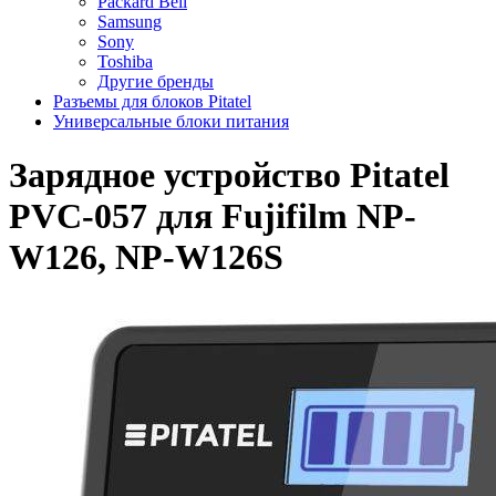
Packard Bell
Samsung
Sony
Toshiba
Другие бренды
Разъемы для блоков Pitatel
Универсальные блоки питания
Зарядное устройство Pitatel
PVC-057 для Fujifilm NP-
W126, NP-W126S