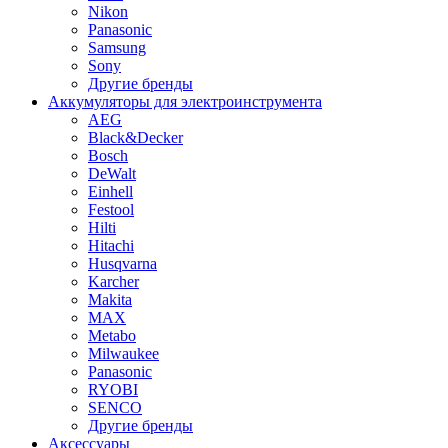
Nikon
Panasonic
Samsung
Sony
Другие бренды
Аккумуляторы для электроинструмента
AEG
Black&Decker
Bosch
DeWalt
Einhell
Festool
Hilti
Hitachi
Husqvarna
Karcher
Makita
MAX
Metabo
Milwaukee
Panasonic
RYOBI
SENCO
Другие бренды
Аксессуары