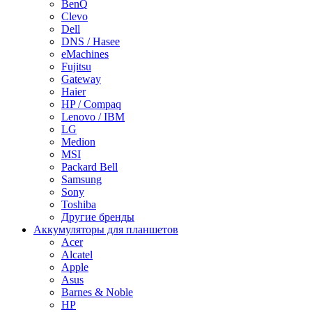
BenQ
Clevo
Dell
DNS / Hasee
eMachines
Fujitsu
Gateway
Haier
HP / Compaq
Lenovo / IBM
LG
Medion
MSI
Packard Bell
Samsung
Sony
Toshiba
Другие бренды
Аккумуляторы для планшетов
Acer
Alcatel
Apple
Asus
Barnes & Noble
HP