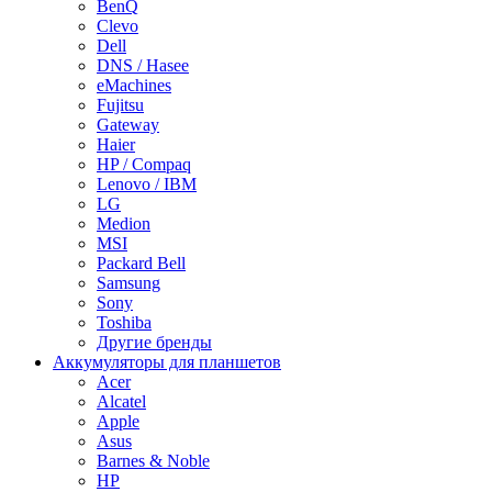
BenQ
Clevo
Dell
DNS / Hasee
eMachines
Fujitsu
Gateway
Haier
HP / Compaq
Lenovo / IBM
LG
Medion
MSI
Packard Bell
Samsung
Sony
Toshiba
Другие бренды
Аккумуляторы для планшетов
Acer
Alcatel
Apple
Asus
Barnes & Noble
HP