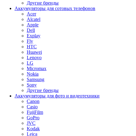
Другие бренды
Аккумуляторы для сотовых телефонов
Acer
Alcatel
Apple
Dell
Explay
Fly
HTC
Huawei
Lenovo
LG
Micromax
Nokia
Samsung
Sony
Другие бренды
Аккумуляторы для фото и видеотехники
Canon
Casio
FujiFilm
GoPro
JVC
Kodak
Leica