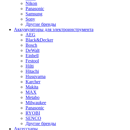
Nikon
Panasonic
Samsung
Sony
Другие бренды
Аккумуляторы для электроинструмента
AEG
Black&Decker
Bosch
DeWalt
Einhell
Festool
Hilti
Hitachi
Husqvarna
Karcher
Makita
MAX
Metabo
Milwaukee
Panasonic
RYOBI
SENCO
Другие бренды
Аксессуары