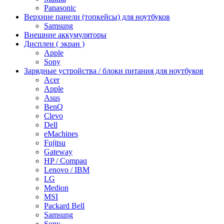
Panasonic
Верхние панели (топкейсы) для ноутбуков
Samsung
Внешние аккумуляторы
Дисплеи ( экран )
Apple
Sony
Зарядные устройства / блоки питания для ноутбуков
Acer
Apple
Asus
BenQ
Clevo
Dell
eMachines
Fujitsu
Gateway
HP / Compaq
Lenovo / IBM
LG
Medion
MSI
Packard Bell
Samsung
Sony