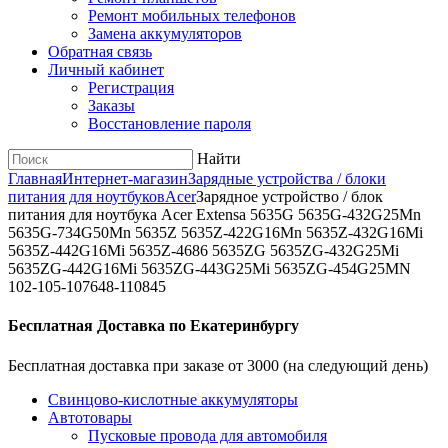
Ремонт мобильных телефонов
Замена аккумуляторов
Обратная связь
Личный кабинет
Регистрация
Заказы
Восстановление пароля
Найти
Главная
Интернет-магазин
Зарядные устройства / блоки
питания для ноутбуков
Acer
Зарядное уcтройство / блок
питания для ноутбука Acer Extensa 5635G 5635G-432G25Mn
5635G-734G50Mn 5635Z 5635Z-422G16Mn 5635Z-432G16Mi
5635Z-442G16Mi 5635Z-4686 5635ZG 5635ZG-432G25Mi
5635ZG-442G16Mi 5635ZG-443G25Mi 5635ZG-454G25MN
102-105-107648-110845
Бесплатная Доставка по Екатеринбургу
Бесплатная доставка при заказе от 3000 (на следующий день)
Cвинцово-кислотные аккумуляторы
Автотовары
Пусковые провода для автомобиля