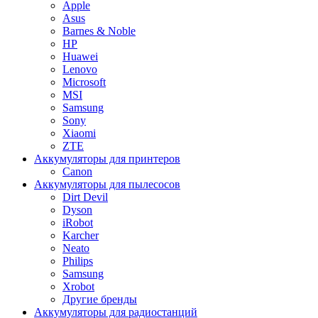
Apple
Asus
Barnes & Noble
HP
Huawei
Lenovo
Microsoft
MSI
Samsung
Sony
Xiaomi
ZTE
Аккумуляторы для принтеров
Canon
Аккумуляторы для пылесосов
Dirt Devil
Dyson
iRobot
Karcher
Neato
Philips
Samsung
Xrobot
Другие бренды
Аккумуляторы для радиостанций