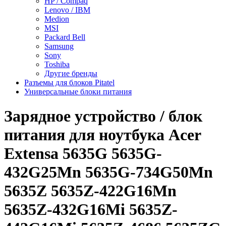
HP / Compaq
Lenovo / IBM
Medion
MSI
Packard Bell
Samsung
Sony
Toshiba
Другие бренды
Разъемы для блоков Pitatel
Универсальные блоки питания
Зарядное уcтройство / блок
питания для ноутбука Acer
Extensa 5635G 5635G-
432G25Mn 5635G-734G50Mn
5635Z 5635Z-422G16Mn
5635Z-432G16Mi 5635Z-