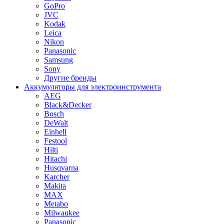
GoPro
JVC
Kodak
Leica
Nikon
Panasonic
Samsung
Sony
Другие бренды
Аккумуляторы для электроинструмента
AEG
Black&Decker
Bosch
DeWalt
Einhell
Festool
Hilti
Hitachi
Husqvarna
Karcher
Makita
MAX
Metabo
Milwaukee
Panasonic