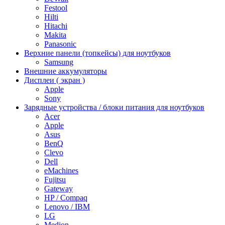
Festool
Hilti
Hitachi
Makita
Panasonic
Верхние панели (топкейсы) для ноутбуков
Samsung
Внешние аккумуляторы
Дисплеи ( экран )
Apple
Sony
Зарядные устройства / блоки питания для ноутбуков
Acer
Apple
Asus
BenQ
Clevo
Dell
eMachines
Fujitsu
Gateway
HP / Compaq
Lenovo / IBM
LG
Medion