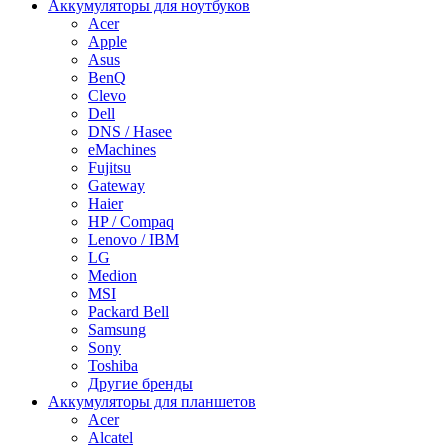
Аккумуляторы для ноутбуков
Acer
Apple
Asus
BenQ
Clevo
Dell
DNS / Hasee
eMachines
Fujitsu
Gateway
Haier
HP / Compaq
Lenovo / IBM
LG
Medion
MSI
Packard Bell
Samsung
Sony
Toshiba
Другие бренды
Аккумуляторы для планшетов
Acer
Alcatel