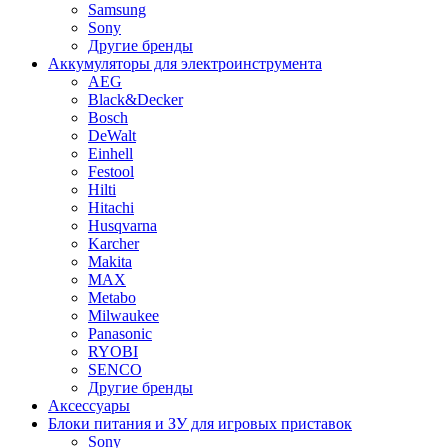
Samsung
Sony
Другие бренды
Аккумуляторы для электроинструмента
AEG
Black&Decker
Bosch
DeWalt
Einhell
Festool
Hilti
Hitachi
Husqvarna
Karcher
Makita
MAX
Metabo
Milwaukee
Panasonic
RYOBI
SENCO
Другие бренды
Аксессуары
Блоки питания и ЗУ для игровых приставок
Sony