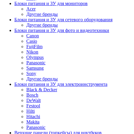
Блоки питания и ЗУ для мониторов
Acer
Другие бренды
Блоки питания и ЗУ для сетевого оборудования
Другие бренды
Блоки питания и ЗУ для фото и видеотехники
Canon
Casio
FujiFilm
Nikon
Olympus
Panasonic
Samsung
Sony
Другие бренды
Блоки питания и ЗУ для электроинструмента
Black & Decker
Bosch
DeWalt
Festool
Hilti
Hitachi
Makita
Panasonic
Верхние панели (топкейсы) для ноутбуков