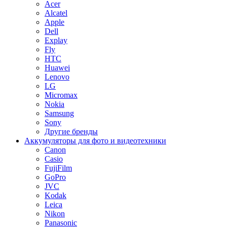
Acer
Alcatel
Apple
Dell
Explay
Fly
HTC
Huawei
Lenovo
LG
Micromax
Nokia
Samsung
Sony
Другие бренды
Аккумуляторы для фото и видеотехники
Canon
Casio
FujiFilm
GoPro
JVC
Kodak
Leica
Nikon
Panasonic