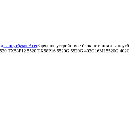
 для ноутбуков
Acer
Зарядное уcтройство / блок питания для ноут
 5520 TX58P12 5520 TX58P16 5520G 5520G 402G16MI 5520G 4