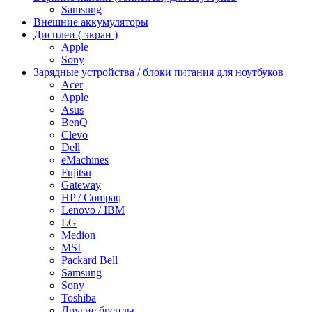
Samsung
Внешние аккумуляторы
Дисплеи ( экран )
Apple
Sony
Зарядные устройства / блоки питания для ноутбуков
Acer
Apple
Asus
BenQ
Clevo
Dell
eMachines
Fujitsu
Gateway
HP / Compaq
Lenovo / IBM
LG
Medion
MSI
Packard Bell
Samsung
Sony
Toshiba
Другие бренды