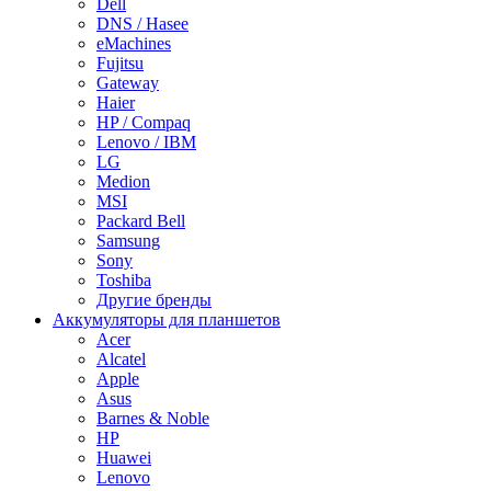
Dell
DNS / Hasee
eMachines
Fujitsu
Gateway
Haier
HP / Compaq
Lenovo / IBM
LG
Medion
MSI
Packard Bell
Samsung
Sony
Toshiba
Другие бренды
Аккумуляторы для планшетов
Acer
Alcatel
Apple
Asus
Barnes & Noble
HP
Huawei
Lenovo