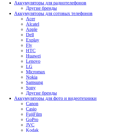
Аккумуляторы для радиотелефонов
Другие бренды
Аккумуляторы для сотовых телефонов
Acer
Alcatel
Apple
Dell
Explay
Fly
HTC
Huawei
Lenovo
LG
Micromax
Nokia
Samsung
Sony
Другие бренды
Аккумуляторы для фото и видеотехники
Canon
Casio
FujiFilm
GoPro
JVC
Kodak