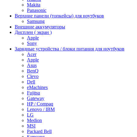
Makita
Panasonic
Верхние панели (топкейсы) для ноутбуков
Samsung
Внешние аккумуляторы
Дисплеи ( экран )
Apple
Sony
Зарядные устройства / блоки питания для ноутбуков
Acer
Apple
Asus
BenQ
Clevo
Dell
eMachines
Fujitsu
Gateway
HP / Compaq
Lenovo / IBM
LG
Medion
MSI
Packard Bell
Samsung