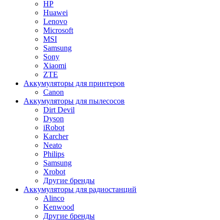
HP
Huawei
Lenovo
Microsoft
MSI
Samsung
Sony
Xiaomi
ZTE
Аккумуляторы для принтеров
Canon
Аккумуляторы для пылесосов
Dirt Devil
Dyson
iRobot
Karcher
Neato
Philips
Samsung
Xrobot
Другие бренды
Аккумуляторы для радиостанций
Alinco
Kenwood
Другие бренды