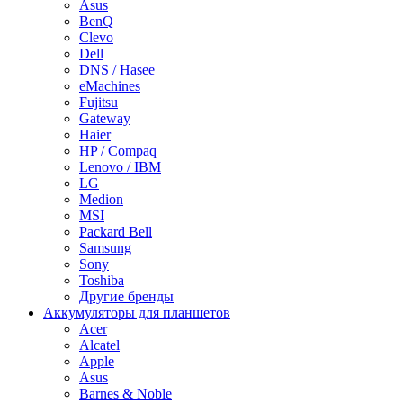
Asus
BenQ
Clevo
Dell
DNS / Hasee
eMachines
Fujitsu
Gateway
Haier
HP / Compaq
Lenovo / IBM
LG
Medion
MSI
Packard Bell
Samsung
Sony
Toshiba
Другие бренды
Аккумуляторы для планшетов
Acer
Alcatel
Apple
Asus
Barnes & Noble