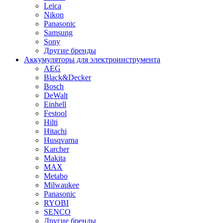
Leica
Nikon
Panasonic
Samsung
Sony
Другие бренды
Аккумуляторы для электроинструмента
AEG
Black&Decker
Bosch
DeWalt
Einhell
Festool
Hilti
Hitachi
Husqvarna
Karcher
Makita
MAX
Metabo
Milwaukee
Panasonic
RYOBI
SENCO
Другие бренды