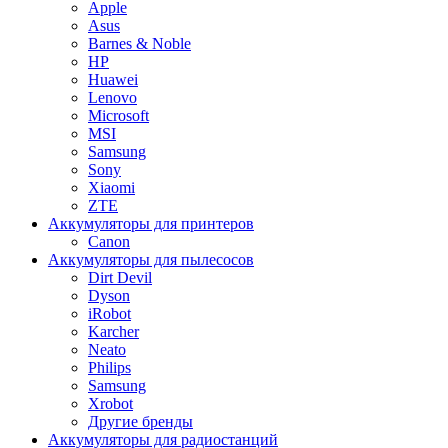
Apple
Asus
Barnes & Noble
HP
Huawei
Lenovo
Microsoft
MSI
Samsung
Sony
Xiaomi
ZTE
Аккумуляторы для принтеров
Canon
Аккумуляторы для пылесосов
Dirt Devil
Dyson
iRobot
Karcher
Neato
Philips
Samsung
Xrobot
Другие бренды
Аккумуляторы для радиостанций