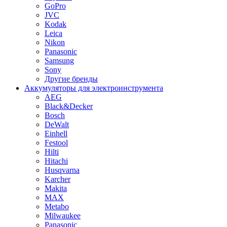
GoPro
JVC
Kodak
Leica
Nikon
Panasonic
Samsung
Sony
Другие бренды
Аккумуляторы для электроинструмента
AEG
Black&Decker
Bosch
DeWalt
Einhell
Festool
Hilti
Hitachi
Husqvarna
Karcher
Makita
MAX
Metabo
Milwaukee
Panasonic