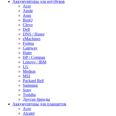
Аккумуляторы для ноутбуков
Acer
Apple
Asus
BenQ
Clevo
Dell
DNS / Hasee
eMachines
Fujitsu
Gateway
Haier
HP / Compaq
Lenovo / IBM
LG
Medion
MSI
Packard Bell
Samsung
Sony
Toshiba
Другие бренды
Аккумуляторы для планшетов
Acer
Alcatel