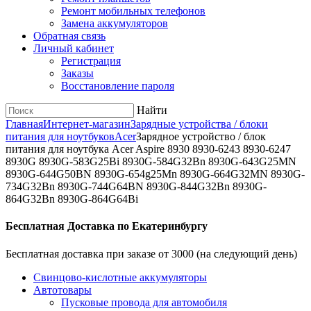
Ремонт мобильных телефонов
Замена аккумуляторов
Обратная связь
Личный кабинет
Регистрация
Заказы
Восстановление пароля
Найти
Главная
Интернет-магазин
Зарядные устройства / блоки
питания для ноутбуков
Acer
Зарядное уcтройство / блок
питания для ноутбука Acer Aspire 8930 8930-6243 8930-6247
8930G 8930G-583G25Bi 8930G-584G32Bn 8930G-643G25MN
8930G-644G50BN 8930G-654g25Mn 8930G-664G32MN 8930G-
734G32Bn 8930G-744G64BN 8930G-844G32Bn 8930G-
864G32Bn 8930G-864G64Bi
Бесплатная Доставка по Екатеринбургу
Бесплатная доставка при заказе от 3000 (на следующий день)
Cвинцово-кислотные аккумуляторы
Автотовары
Пусковые провода для автомобиля