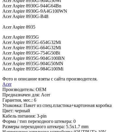
Acer Aspire 8930G-904G50Wi
Acer Aspire 8930G-944G64Bn
Acer Aspire 8930G-9A4G100WN
Acer Aspire 8930G-B48
Acer Aspire 8935
Acer Aspire 8935G
Acer Aspire 8935G-654G32Mi
Acer Aspire 8935G-664G32Mi
Acer Aspire 8935G-754G50Bi
Acer Aspire 8935G-904G100BN
Acer Aspire 8935G-904G50MN
Acer Aspire 8935G-984G100Mi
Фото и описание взяты с сайта производителя.
Acer
Производитель:
OEM
Предназначен для:
Acer
Гарантия, мес.:
6
Упаковка:
Пакет из спец.пластика+картонная коробка
Цвет:
черный
Кабель питания:
3-pin
Форма / тип переходного штекера:
0
Размеры переходного штекера:
5.5x1.7 mm
Напряжение зарядного устройства (OUTPUT):
19V