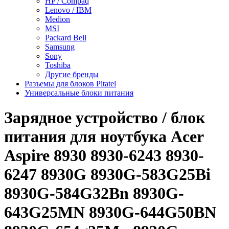
HP / Compaq
Lenovo / IBM
Medion
MSI
Packard Bell
Samsung
Sony
Toshiba
Другие бренды
Разъемы для блоков Pitatel
Универсальные блоки питания
Зарядное уcтройство / блок
питания для ноутбука Acer
Aspire 8930 8930-6243 8930-
6247 8930G 8930G-583G25Bi
8930G-584G32Bn 8930G-
643G25MN 8930G-644G50BN