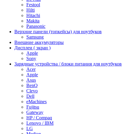
Festool
Hilti
Hitachi
Makita
Panasonic
Верхние панели (топкейсы) для ноутбуков
Samsung
Внешние аккумуляторы
Дисплеи ( экран )
Apple
Sony
Зарядные устройства / блоки питания для ноутбуков
Acer
Apple
Asus
BenQ
Clevo
Dell
eMachines
Fujitsu
Gateway
HP / Compaq
Lenovo / IBM
LG
Medion