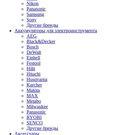
Nikon
Panasonic
Samsung
Sony
Другие бренды
Аккумуляторы для электроинструмента
AEG
Black&Decker
Bosch
DeWalt
Einhell
Festool
Hilti
Hitachi
Husqvarna
Karcher
Makita
MAX
Metabo
Milwaukee
Panasonic
RYOBI
SENCO
Другие бренды
Аксессуары