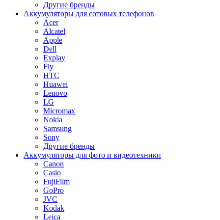
Другие бренды
Аккумуляторы для сотовых телефонов
Acer
Alcatel
Apple
Dell
Explay
Fly
HTC
Huawei
Lenovo
LG
Micromax
Nokia
Samsung
Sony
Другие бренды
Аккумуляторы для фото и видеотехники
Canon
Casio
FujiFilm
GoPro
JVC
Kodak
Leica