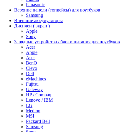
Panasonic
Верхние панели (топкейсы) для ноутбуков
Samsung
Внешние аккумуляторы
Дисплеи ( экран )
Apple
Sony
Зарядные устройства / блоки питания для ноутбуков
Acer
Apple
Asus
BenQ
Clevo
Dell
eMachines
Fujitsu
Gateway
HP / Compaq
Lenovo / IBM
LG
Medion
MSI
Packard Bell
Samsung
Sony