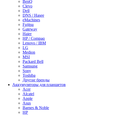
BenQ
Clevo
Dell
DNS / Hasee
eMachines
Fujitsu
Gateway
Haier
HP / Compaq
Lenovo / IBM
LG
Medion
MSI
Packard Bell
Samsung
Sony
Toshiba
Другие бренды
Аккумуляторы для планшетов
Acer
Alcatel
Apple
Asus
Barnes & Noble
HP