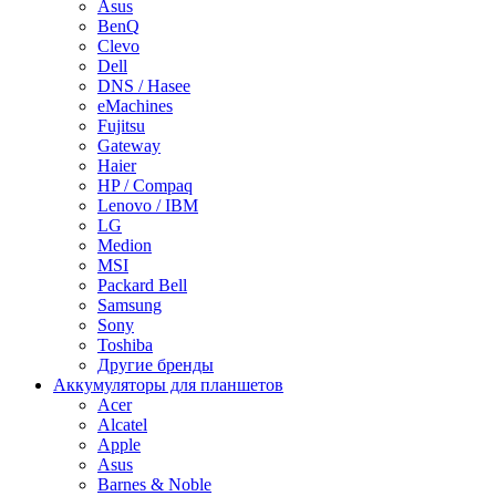
Asus
BenQ
Clevo
Dell
DNS / Hasee
eMachines
Fujitsu
Gateway
Haier
HP / Compaq
Lenovo / IBM
LG
Medion
MSI
Packard Bell
Samsung
Sony
Toshiba
Другие бренды
Аккумуляторы для планшетов
Acer
Alcatel
Apple
Asus
Barnes & Noble