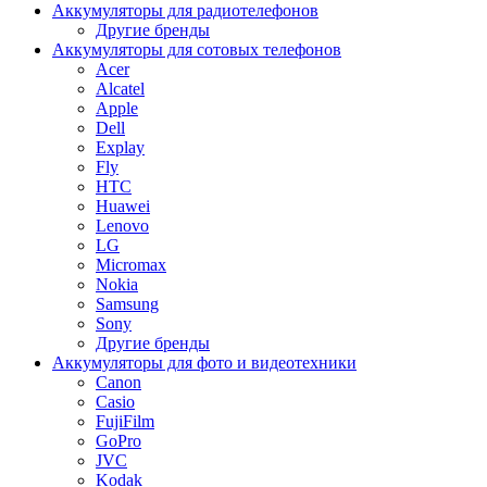
Аккумуляторы для радиотелефонов
Другие бренды
Аккумуляторы для сотовых телефонов
Acer
Alcatel
Apple
Dell
Explay
Fly
HTC
Huawei
Lenovo
LG
Micromax
Nokia
Samsung
Sony
Другие бренды
Аккумуляторы для фото и видеотехники
Canon
Casio
FujiFilm
GoPro
JVC
Kodak