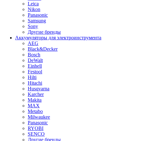
Leica
Nikon
Panasonic
Samsung
Sony
Другие бренды
Аккумуляторы для электроинструмента
AEG
Black&Decker
Bosch
DeWalt
Einhell
Festool
Hilti
Hitachi
Husqvarna
Karcher
Makita
MAX
Metabo
Milwaukee
Panasonic
RYOBI
SENCO
Другие бренды