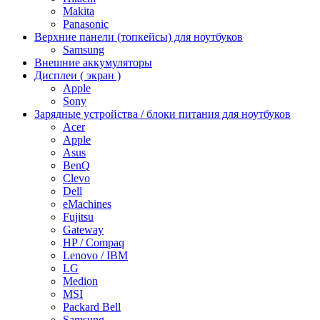
Makita
Panasonic
Верхние панели (топкейсы) для ноутбуков
Samsung
Внешние аккумуляторы
Дисплеи ( экран )
Apple
Sony
Зарядные устройства / блоки питания для ноутбуков
Acer
Apple
Asus
BenQ
Clevo
Dell
eMachines
Fujitsu
Gateway
HP / Compaq
Lenovo / IBM
LG
Medion
MSI
Packard Bell
Samsung