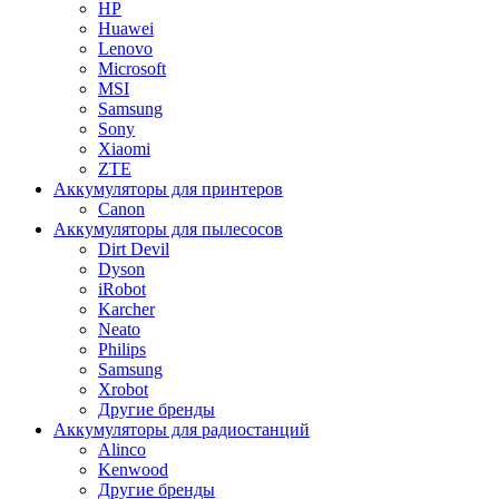
HP
Huawei
Lenovo
Microsoft
MSI
Samsung
Sony
Xiaomi
ZTE
Аккумуляторы для принтеров
Canon
Аккумуляторы для пылесосов
Dirt Devil
Dyson
iRobot
Karcher
Neato
Philips
Samsung
Xrobot
Другие бренды
Аккумуляторы для радиостанций
Alinco
Kenwood
Другие бренды