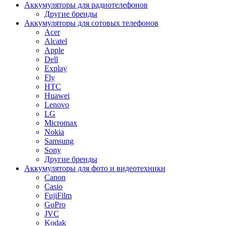
Аккумуляторы для радиотелефонов
Другие бренды
Аккумуляторы для сотовых телефонов
Acer
Alcatel
Apple
Dell
Explay
Fly
HTC
Huawei
Lenovo
LG
Micromax
Nokia
Samsung
Sony
Другие бренды
Аккумуляторы для фото и видеотехники
Canon
Casio
FujiFilm
GoPro
JVC
Kodak