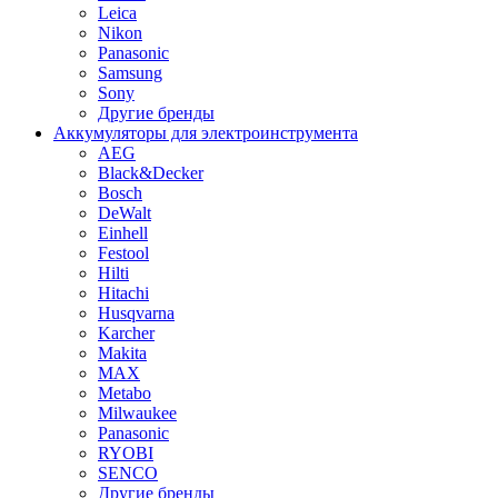
Leica
Nikon
Panasonic
Samsung
Sony
Другие бренды
Аккумуляторы для электроинструмента
AEG
Black&Decker
Bosch
DeWalt
Einhell
Festool
Hilti
Hitachi
Husqvarna
Karcher
Makita
MAX
Metabo
Milwaukee
Panasonic
RYOBI
SENCO
Другие бренды