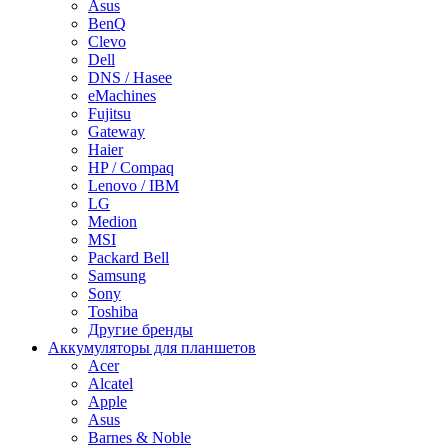
Asus
BenQ
Clevo
Dell
DNS / Hasee
eMachines
Fujitsu
Gateway
Haier
HP / Compaq
Lenovo / IBM
LG
Medion
MSI
Packard Bell
Samsung
Sony
Toshiba
Другие бренды
Аккумуляторы для планшетов
Acer
Alcatel
Apple
Asus
Barnes & Noble