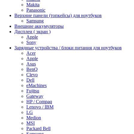
Makita
Panasonic
Верхние панели (топкейсы) для ноутбуков
Samsung
Внешние аккумуляторы
Дисплеи ( экран )
Apple
Sony
Зарядные устройства / блоки питания для ноутбуков
Acer
Apple
Asus
BenQ
Clevo
Dell
eMachines
Fujitsu
Gateway
HP / Compaq
Lenovo / IBM
LG
Medion
MSI
Packard Bell
Samsung