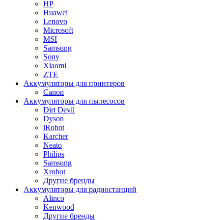
HP
Huawei
Lenovo
Microsoft
MSI
Samsung
Sony
Xiaomi
ZTE
Аккумуляторы для принтеров
Canon
Аккумуляторы для пылесосов
Dirt Devil
Dyson
iRobot
Karcher
Neato
Philips
Samsung
Xrobot
Другие бренды
Аккумуляторы для радиостанций
Alinco
Kenwood
Другие бренды