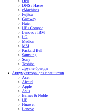
Dell
DNS / Hasee
eMachines
Fujitsu
Gateway
Haier
HP / Compaq
Lenovo / IBM
LG
Medion
MSI
Packard Bell
Samsung
Sony
Toshiba
Другие бренды
Аккумуляторы для планшетов
Acer
Alcatel
Apple
Asus
Barnes & Noble
HP
Huawei
Lenovo