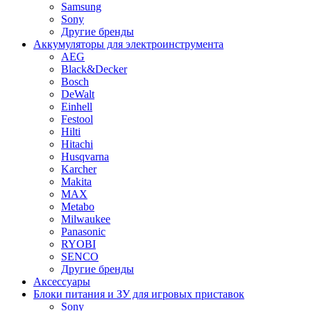
Samsung
Sony
Другие бренды
Аккумуляторы для электроинструмента
AEG
Black&Decker
Bosch
DeWalt
Einhell
Festool
Hilti
Hitachi
Husqvarna
Karcher
Makita
MAX
Metabo
Milwaukee
Panasonic
RYOBI
SENCO
Другие бренды
Аксессуары
Блоки питания и ЗУ для игровых приставок
Sony