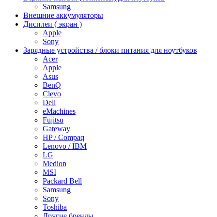
Samsung
Внешние аккумуляторы
Дисплеи ( экран )
Apple
Sony
Зарядные устройства / блоки питания для ноутбуков
Acer
Apple
Asus
BenQ
Clevo
Dell
eMachines
Fujitsu
Gateway
HP / Compaq
Lenovo / IBM
LG
Medion
MSI
Packard Bell
Samsung
Sony
Toshiba
Другие бренды