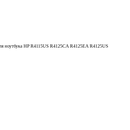
я для ноутбука HP R4115US R4125CA R4125EA R4125US