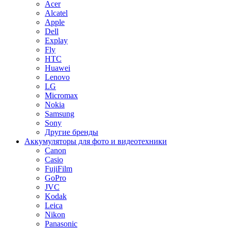
Acer
Alcatel
Apple
Dell
Explay
Fly
HTC
Huawei
Lenovo
LG
Micromax
Nokia
Samsung
Sony
Другие бренды
Аккумуляторы для фото и видеотехники
Canon
Casio
FujiFilm
GoPro
JVC
Kodak
Leica
Nikon
Panasonic