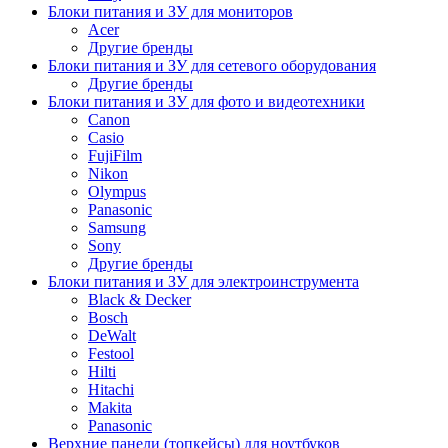
Блоки питания и ЗУ для мониторов
Acer
Другие бренды
Блоки питания и ЗУ для сетевого оборудования
Другие бренды
Блоки питания и ЗУ для фото и видеотехники
Canon
Casio
FujiFilm
Nikon
Olympus
Panasonic
Samsung
Sony
Другие бренды
Блоки питания и ЗУ для электроинструмента
Black & Decker
Bosch
DeWalt
Festool
Hilti
Hitachi
Makita
Panasonic
Верхние панели (топкейсы) для ноутбуков