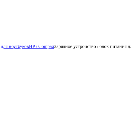
 для ноутбуков
HP / Compaq
Зарядное уcтройство / блок питани