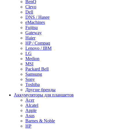
BenQ
Clevo
Dell
DNS / Hasee
eMachines
Fujitsu
Gateway
Haier
HP / Compaq
Lenovo / IBM
LG
Medion
MSI
Packard Bell
Samsung
Sony
Toshiba
Другие бренды
Аккумуляторы для планшетов
Acer
Alcatel
Apple
Asus
Barnes & Noble
HP