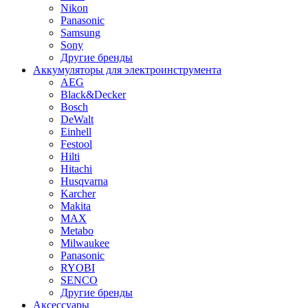
Nikon
Panasonic
Samsung
Sony
Другие бренды
Аккумуляторы для электроинструмента
AEG
Black&Decker
Bosch
DeWalt
Einhell
Festool
Hilti
Hitachi
Husqvarna
Karcher
Makita
MAX
Metabo
Milwaukee
Panasonic
RYOBI
SENCO
Другие бренды
Аксессуары