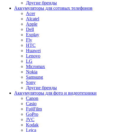
Другие бренды
Аккумуляторы для сотовых телефонов
Acer
Alcatel
Apple
Dell
Explay
Fly
HTC
Huawei
Lenovo
LG
Micromax
Nokia
Samsung
Sony
Другие бренды
Аккумуляторы для фото и видеотехники
Canon
Casio
FujiFilm
GoPro
JVC
Kodak
Leica