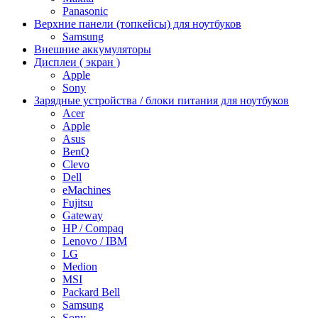
Panasonic
Верхние панели (топкейсы) для ноутбуков
Samsung
Внешние аккумуляторы
Дисплеи ( экран )
Apple
Sony
Зарядные устройства / блоки питания для ноутбуков
Acer
Apple
Asus
BenQ
Clevo
Dell
eMachines
Fujitsu
Gateway
HP / Compaq
Lenovo / IBM
LG
Medion
MSI
Packard Bell
Samsung
Sony