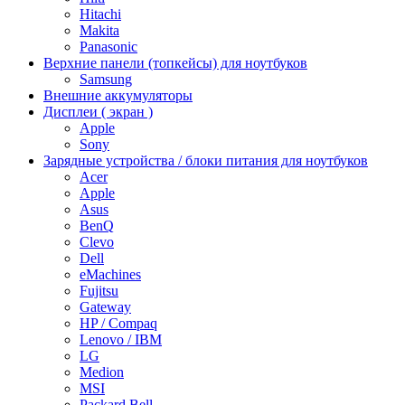
Hitachi
Makita
Panasonic
Верхние панели (топкейсы) для ноутбуков
Samsung
Внешние аккумуляторы
Дисплеи ( экран )
Apple
Sony
Зарядные устройства / блоки питания для ноутбуков
Acer
Apple
Asus
BenQ
Clevo
Dell
eMachines
Fujitsu
Gateway
HP / Compaq
Lenovo / IBM
LG
Medion
MSI
Packard Bell