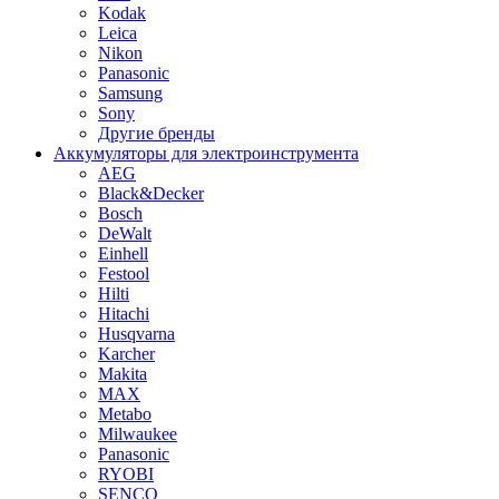
Kodak
Leica
Nikon
Panasonic
Samsung
Sony
Другие бренды
Аккумуляторы для электроинструмента
AEG
Black&Decker
Bosch
DeWalt
Einhell
Festool
Hilti
Hitachi
Husqvarna
Karcher
Makita
MAX
Metabo
Milwaukee
Panasonic
RYOBI
SENCO