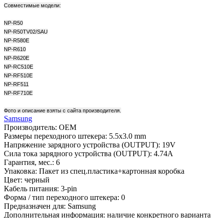
Совместимые модели:
NP-R50
NP-R50TV02/SAU
NP-R580E
NP-R610
NP-R620E
NP-RC510E
NP-RF510E
NP-RF511
NP-RF710E
Фото и описание взяты с сайта производителя.
Samsung
Производитель:
OEM
Размеры переходного штекера:
5.5x3.0 mm
Напряжение зарядного устройства (OUTPUT):
19V
Сила тока зарядного устройства (OUTPUT):
4.74A
Гарантия, мес.:
6
Упаковка:
Пакет из спец.пластика+картонная коробка
Цвет:
черный
Кабель питания:
3-pin
Форма / тип переходного штекера:
0
Предназначен для:
Samsung
Дополнительная информация:
наличие конкретного варианта