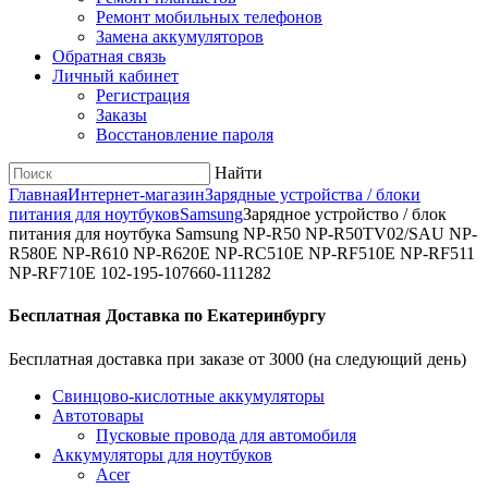
Ремонт мобильных телефонов
Замена аккумуляторов
Обратная связь
Личный кабинет
Регистрация
Заказы
Восстановление пароля
Найти
Главная
Интернет-магазин
Зарядные устройства / блоки
питания для ноутбуков
Samsung
Зарядное уcтройство / блок
питания для ноутбука Samsung NP-R50 NP-R50TV02/SAU NP-
R580E NP-R610 NP-R620E NP-RC510E NP-RF510E NP-RF511
NP-RF710E 102-195-107660-111282
Бесплатная Доставка по Екатеринбургу
Бесплатная доставка при заказе от 3000 (на следующий день)
Cвинцово-кислотные аккумуляторы
Автотовары
Пусковые провода для автомобиля
Аккумуляторы для ноутбуков
Acer