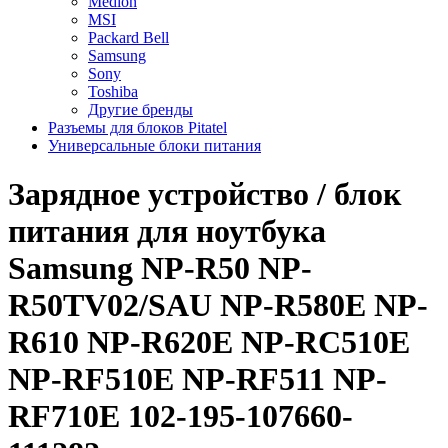
Medion
MSI
Packard Bell
Samsung
Sony
Toshiba
Другие бренды
Разъемы для блоков Pitatel
Универсальные блоки питания
Зарядное уcтройство / блок
питания для ноутбука
Samsung NP-R50 NP-
R50TV02/SAU NP-R580E NP-
R610 NP-R620E NP-RC510E
NP-RF510E NP-RF511 NP-
RF710E 102-195-107660-