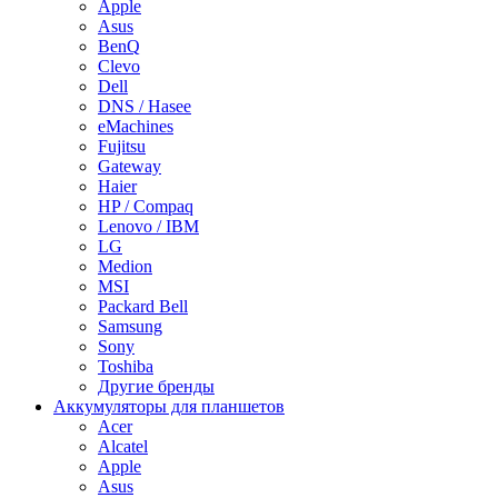
Apple
Asus
BenQ
Clevo
Dell
DNS / Hasee
eMachines
Fujitsu
Gateway
Haier
HP / Compaq
Lenovo / IBM
LG
Medion
MSI
Packard Bell
Samsung
Sony
Toshiba
Другие бренды
Аккумуляторы для планшетов
Acer
Alcatel
Apple
Asus