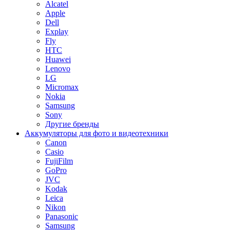
Alcatel
Apple
Dell
Explay
Fly
HTC
Huawei
Lenovo
LG
Micromax
Nokia
Samsung
Sony
Другие бренды
Аккумуляторы для фото и видеотехники
Canon
Casio
FujiFilm
GoPro
JVC
Kodak
Leica
Nikon
Panasonic
Samsung