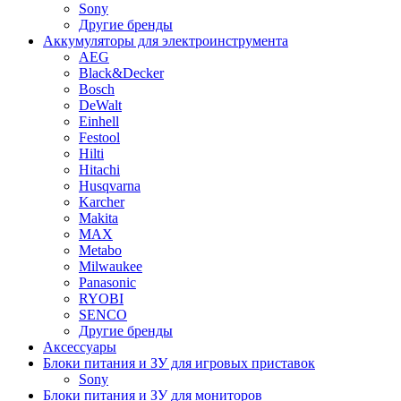
Sony
Другие бренды
Аккумуляторы для электроинструмента
AEG
Black&Decker
Bosch
DeWalt
Einhell
Festool
Hilti
Hitachi
Husqvarna
Karcher
Makita
MAX
Metabo
Milwaukee
Panasonic
RYOBI
SENCO
Другие бренды
Аксессуары
Блоки питания и ЗУ для игровых приставок
Sony
Блоки питания и ЗУ для мониторов