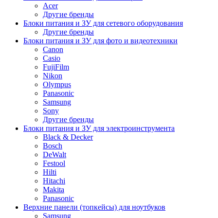
Acer
Другие бренды
Блоки питания и ЗУ для сетевого оборудования
Другие бренды
Блоки питания и ЗУ для фото и видеотехники
Canon
Casio
FujiFilm
Nikon
Olympus
Panasonic
Samsung
Sony
Другие бренды
Блоки питания и ЗУ для электроинструмента
Black & Decker
Bosch
DeWalt
Festool
Hilti
Hitachi
Makita
Panasonic
Верхние панели (топкейсы) для ноутбуков
Samsung