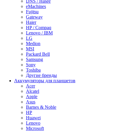
DNS / Hasee
eMachines
Fujitsu
Gateway
Haier
HP / Compaq
Lenovo / IBM
LG
Medion
MSI
Packard Bell
Samsung
Sony
Toshiba
Другие бренды
Аккумуляторы для планшетов
Acer
Alcatel
Apple
Asus
Barnes & Noble
HP
Huawei
Lenovo
Microsoft