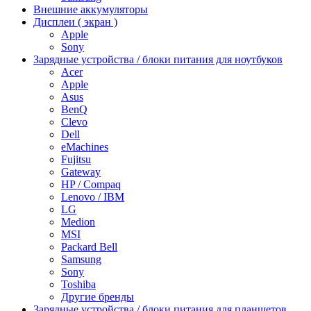
Внешние аккумуляторы
Дисплеи ( экран )
Apple
Sony
Зарядные устройства / блоки питания для ноутбуков
Acer
Apple
Asus
BenQ
Clevo
Dell
eMachines
Fujitsu
Gateway
HP / Compaq
Lenovo / IBM
LG
Medion
MSI
Packard Bell
Samsung
Sony
Toshiba
Другие бренды
Зарядные устройства / блоки питания для планшетов